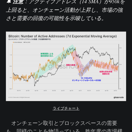
🔔
注意
：
アクティブアドレス（14 SMA）
が950kを
上回ると、オンチェーン活動が上昇し、市場の強
さと需要の回復の可能性を示唆している。
ライブチャート
オンチェーン取引とブロックスペースの需要
も、同様のことを物語っている。昨年度の市場構