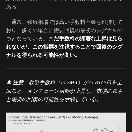
ある。
通常、強気相場では高い手数料率🟢を維持して
おり、多くの場合に需要回復の最初のシグナルの1
だ手数料の顕著な上昇は見ら
つとなっている。ま
れないが、この指標を注視することで回復のシグ
ナルを得られる可能性が高い。
🔔
注意
：
取引手数料（14 SMA）
が35 BTC/日を上
回ると、オンチェーン活動が上昇し、市場の強さ
と需要の回復の可能性を示唆している。