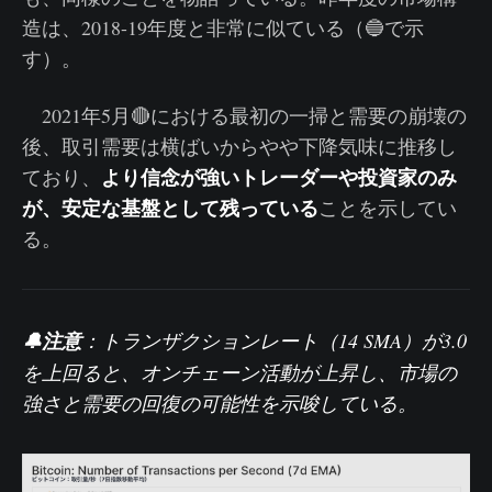
造は、2018-19年度と非常に似ている（🔵で示
す）。
2021年5月🔴における最初の一掃と需要の崩壊の
後、取引需要は横ばいからやや下降気味に推移し
より信念が強いトレーダーや投資家のみ
ており、
が、安定な基盤として残っている
ことを示してい
る。
🔔注意
：
トランザクションレート（14 SMA）
が3.0
を上回ると、オンチェーン活動が上昇し、市場の
強さと需要の回復の可能性を示唆している。