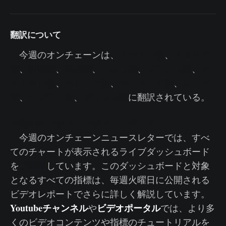
翻訳について
今週のオンチェーンは、
スペイン語
、
イタリア
語
、
中国語
、
日本語
、
トルコ語
、
フランス語
、
ポ
ルトガル語
、
ペルシア語
、
ポーランド語
、
ロシア
語
、
ヘブライ語
、
ギリシャ語
に翻訳されている。
今週のオンチェーンダッシュボード
今週のオンチェーンニュースレターでは、すべ
てのチャートが表示されるライブダッシュボード
ご用意
を
しています。このダッシュボードと対象
となるすべての指標は、毎週火曜日に公開される
ビデオレポートでさらに詳しく解説しています。
Youtubeチャンネル
ビデオポータル
や
では、より多
くのビデオコンテンツや指標のチュートリアルを