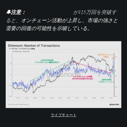
🔔注意：
取引回数（14 SMA）
が125万回を突破す
ると、
オンチェーン活動が上昇し、市場の強さと
需要の回復の可能性を示唆している。
ライブチャート