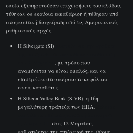
οποία εξυπηρετούσαν επιχειρήσεις του κλάδου,
τέθηκαν σε εκούσια εκκαθάριση ή τέθηκαν υπό
αναγκαστική διαχείριση από τις Αμερικανικές
ρυθμιστικές αρχές.
Η Silvergate (SI)
ανακοίνωσε την πρόθεσή
της να προβεί σε οικειοθελή εκκαθάριση
στις 8 Μαρτίου
, με τρόπο που
αναμένεται να είναι ομαλός, και να
επιστρέψει στο ακέραιο το κεφάλαιο
στους καταθέτες.
Η Silicon Valley Bank (SIVB), η 16η
μεγαλύτερη τράπεζα των ΗΠΑ,
έκλεισε
και τέθηκε υπό αναγκαστική διαχείριση
από την FDIC
στις 12 Μαρτίου,
καθιστώντας την πτώχευσή της, ύψους