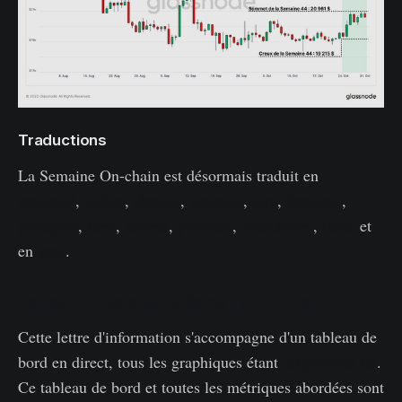
Traductions
La Semaine On-chain est désormais traduit en
espagnol
,
italien
,
chinois
,
japonais
,
turc
,
français
,
portugais
,
farsi
,
hébreu
,
polonais
,
vietnamien
,
russe
et
en
grec
.
Tableau de bord de La Semaine On-Chain
Cette lettre d'information s'accompagne d'un tableau de
bord en direct, tous les graphiques étant
disponibles ici
.
Ce tableau de bord et toutes les métriques abordées sont