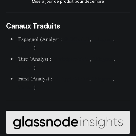
Mise à jour de produit pour décembre
Canaux Traduits
Espagnol (Analyst :
@ElCableR
,
Telegram
,
Twitter
)
Turc (Analyst :
@wkriptoofficial
,
Telegram
,
Twitter
)
Farsi (Analyst :
@CryptoVizArt
,
Telegram
,
Twitter
)