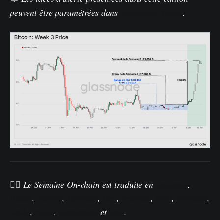
peuvent être paramétrées dans
Glassnode Studio
.
🏴‍☠️
Le Semaine On-chain est traduite en
espagnol
,
italien
,
chinois
,
japonais
,
turc
,
français
,
farsi
,
polonais
,
arabe
,
russe
,
vietnamien
et
grec
.