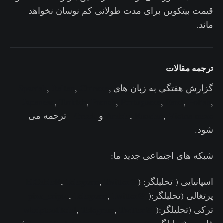
قیمت بیتکوین برای مدت طولانی کم نوسان نخواهد
ماند.
ترجمه مقالات
گزارش هفتگی به زبان های
,
Chinese
,
Italian
,
Spanish
Japanese
,
Turkish
,
French
,
Portuguese
,
Farsi
,
Polish
,
Vietna mese
,
Russian
,
Arabic
و
Greek
ترجمه می
شود.
شبکه های اجتماعی جدید ما:
اسپانیایی ( تحلیلگر: (
@ElCableR
Twitter
,
Telegram
,
پرتغالی (تحلیلگر:(
@pins_cripto
Twitter
,
Telegram
,
ترکی (تحلیلگر:(
@wkriptoofficial
Twitter
,
Telegram
,
فارسی(تحلیلگر:
@CryptoVizArt
Twitter
,
Telegram
,
)