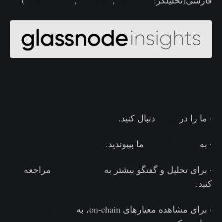
· ما را در
توییتر
دنبال کنید.
· به
کانال تلگرامی
ما بپیوندید.
· برای تحلیل و گفتگو بیشتر به
فروم گلسنود
مراجعه
کنید.
· برای مشاهده معیارهای on-chain، به
استودیو گلسنود