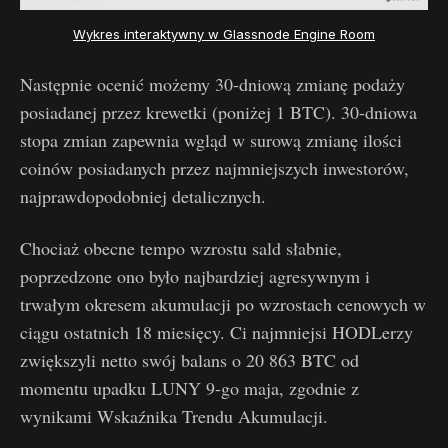
Wykres interaktywny w Glassnode Engine Room
Następnie ocenić możemy 30-dniową zmianę podaży
posiadanej przez krewetki (poniżej 1 BTC). 30-dniowa
stopa zmian zapewnia wgląd w surową zmianę ilości
coinów posiadanych przez najmniejszych inwestorów,
najprawdopodobniej detalicznych.
Chociaż obecne tempo wzrostu sald słabnie,
poprzedzone ono było najbardziej agresywnym i
trwałym okresem akumulacji po wzrostach cenowych w
ciągu ostatnich 18 miesięcy. Ci najmniejsi HODLerzy
zwiększyli netto swój balans o 20 863 BTC od
momentu upadku LUNY 9-go maja, zgodnie z
wynikami Wskaźnika Trendu Akumulacji.