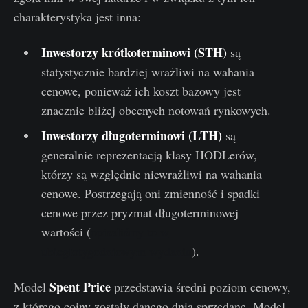
charakterystyka jest inna:
Inwestorzy krótkoterminowi (STH)
są
statystycznie bardziej wrażliwi na wahania
cenowe, ponieważ ich koszt bazowy jest
znacznie bliżej obecnych notowań rynkowych.
Inwestorzy długoterminowi (LTH)
są
generalnie reprezentacją klasy HODLerów,
którzy są względnie niewrażliwi na wahania
cenowe. Postrzegają oni zmienność i spadki
cenowe przez pryzmat długoterminowej
wartości (
opisaliśmy to w
ubiegłotygodniowym wydaniu
).
Spent Price
Model
przedstawia średni poziom cenowy,
z którego coiny zostały danego dnia sprzedane. Model