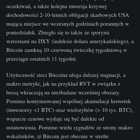
oczekiwań, a także kolejna inwersja krzywej
dochodowości 2-10-letnich obligacji skarbowych USA
mająca miejsce we wczesnych godzinach porannych w
poniedziałek. Zbiegło się to także ze sporymi
wzrostami na DXY (indeksie dolara amerykańskiego), a
Bitcoin zamkną 10 czerwoną świeczkę tygodniową w
przeciągu ostatnich 11 tygodni.
Użyteczność sieci Bitcoina ulega dalszej stagnacji, a
makro metryki, jak na przykład RVT w związku z
bessą wkraczają na niezbadane wcześniej obszary.
Pomimo kontynuowanej wspólnej akumulacji krewetek
(inwestorzy <1 BTC) oraz wielorybów (> 10 tys. BTC),
wsparcie cenowe wydaje się być dalekie od
ustanowienia. Pomimo wielu sygnałów ze strony makro
wskaźników, iż Bitcoin jest obecnie w strefie