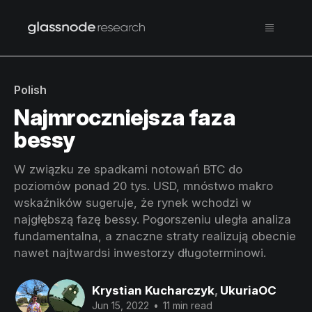
Polish
Najmroczniejsza faza
bessy
W związku ze spadkami notowań BTC do
poziomów ponad 20 tys. USD, mnóstwo makro
wskaźników sugeruje, że rynek wchodzi w
najgłębszą fazę bessy. Pogorszeniu uległa analiza
fundamentalna, a znaczne straty realizują obecnie
nawet najtwardsi inwestorzy długoterminowi.
Krystian Kucharczyk
,
UkuriaOC
Jun 15, 2022
•
11 min read