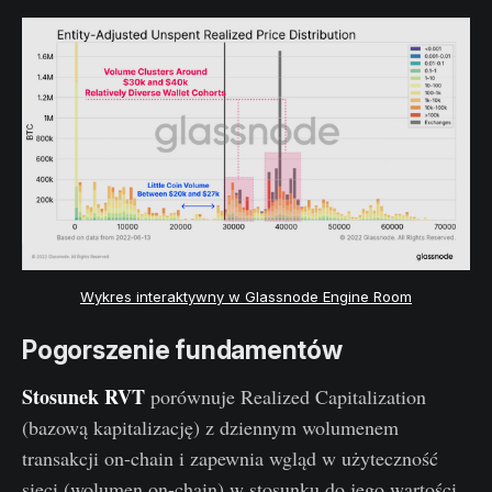
Wykres interaktywny w Glassnode Engine Room
Pogorszenie fundamentów
Stosunek RVT
porównuje Realized Capitalization
(bazową kapitalizację) z dziennym wolumenem
transakcji on-chain i zapewnia wgląd w użyteczność
sieci (wolumen on-chain) w stosunku do jego wartości