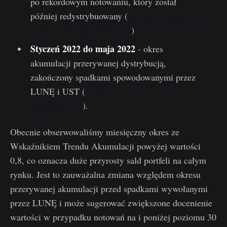
po rekordowym notowaniu, który został
później redystrybuowany (
zjawisko opisane w
raporcie z 9. tygodnia 2022
)
Styczeń 2022 do maja 2022
- okres
akumulacji przerywanej dystrybucją,
zakończony spadkami spowodowanymi przez
LUNĘ i UST (
opisane w raporcie z 20.
tygodnia 2022
).
Obecnie obserwowaliśmy miesięczny okres ze
Wskaźnikiem Trendu Akumulacji powyżej wartości
0,8, co oznacza duże przyrosty sald portfeli na całym
rynku. Jest to zauważalna zmiana względem okresu
przerywanej akumulacji przed spadkami wywołanymi
przez LUNĘ i może sugerować zwiększone docenienie
wartości w przypadku notowań na i poniżej poziomu 30