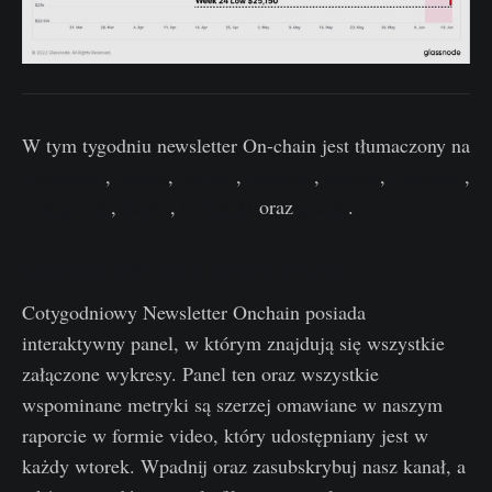
W tym tygodniu newsletter On-chain jest tłumaczony na
hiszpański
,
włoski
,
chiński
,
japoński
,
turecki
,
francuski
,
portugalski
,
perski
,
hebrajski
oraz
grecki
.
Cotygodniowy panel analizy Onchain
Cotygodniowy Newsletter Onchain posiada
interaktywny panel, w którym znajdują się wszystkie
załączone wykresy. Panel ten oraz wszystkie
wspominane metryki są szerzej omawiane w naszym
raporcie w formie video, który udostępniany jest w
każdy wtorek. Wpadnij oraz zasubskrybuj nasz kanał, a