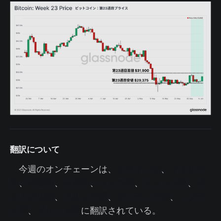
翻訳について
今週のオンチェーンは、
スペイン語
、
イタリア
語
、
中国語
、
日本語
、
トルコ語
、
フランス語
、
ポ
ルトガル語
、
ペルシア語
、
ポーランド語
、
ヘブラ
イ語
、
ギリシャ語
に翻訳されている。