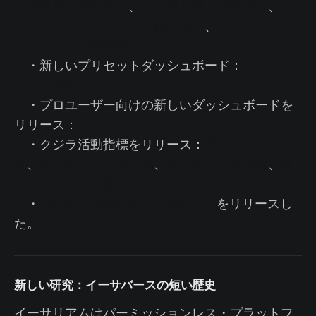
ス使用量（絶対値）
、
ガス使用量（相対値）
、
ト
ランザクションタイプ（絶対値）
、
トランザクシ
ョンタイプ（相対値）
・新しいプリセットダッシュボード：
イーサバ
ースを探索する
・プロユーザー向けの新しいダッシュボードを
リリース：
GNエンジンルーム
・クジラ活動指標をリリース：
取引所への取引
高
、
取引所からの取引高
、
取引所への送金量
、
取
引所からの出金量
・
Uncharted Newsletter Edition #16
をリリースし
た。
新しい研究：イーサバースの短い歴史
イーサリアムはパーミッションレス・プラットフ