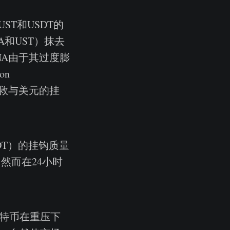
T和USDT的
和UST）抹去
NA由于其过度膨
on
图挽救与美元的挂
DT）的挂钩质量
，然而在24小时
。
比特币在重压下