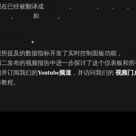
现在已经被翻译成
西班牙语
,
意大利语
,
中文
,
日语
,
斯语
，
波兰语
和
希腊语
。
报控制面板
。
报所提及的数据指标开发了实时控制面板功能，
点击
周二发布的视频报告中进一步探讨了这个仪表板和所
Youtube频道
视频门
问并订阅我们的
，并访问我们的
标教程。