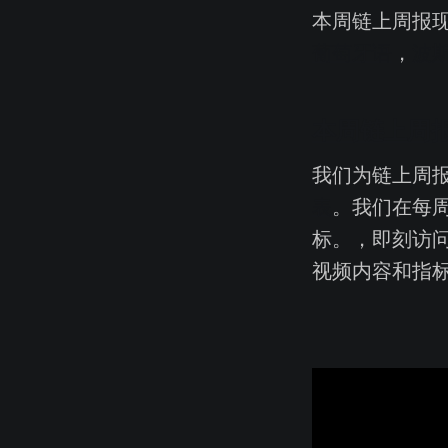
本周链上周报
葡萄牙语
，
波
本周链上周
我们为链上周
表
。我们在每
标。，即刻访
视频内容和指