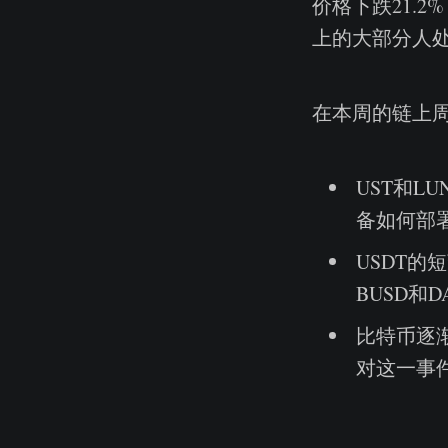
价格下跌21.2
上的大部分人
在本周的链上
UST和L
备如何部
USDT的
BUSD和D
比特币逐
对这一事