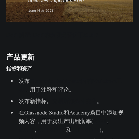
DeFi 解密: DeFi的表现是否优于ETH？
产品更新
指标和资产
发布
Glassnode Dashboards内的Markdown工
具
，用于注释和评论。
发布新指标。
交易所净头寸变化
。
在Glassnode Studio和Academy条目中添加视
频内容，用于卖出产出利润率(
SOPR
,
aSOPR
,
STH-SOPR
和
LTH-SOPR
)。