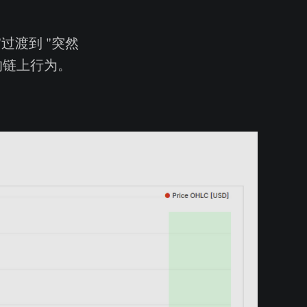
过渡到 "突然
的链上行为。