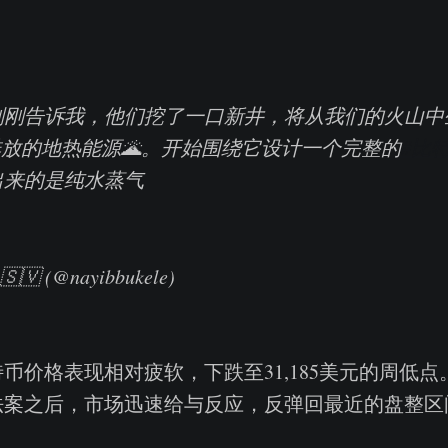
刚告诉我，他们挖了一口新井，将从我们的火山中生
0排放的地热能源🌋。开始围绕它设计一个完整的
#比
出来的是纯水蒸气
 🇸🇻 (@nayibbukele)
币价格表现相对疲软，下跌至31,185美元的周低
法案之后，市场迅速给与反应，反弹回最近的盘整区