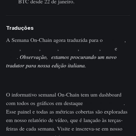
BTC desde 22 de janeiro.
Traduções
A Semana On-Chain agora traduzida para o
Espanhol
,
Inglês
,
Italiano
,
Chinês
,
Japonês
,
Francês
,
Turco
e
Farsi
.
Observação, estamos procurando um novo
tradutor para nossa edição italiana.
Painel On-chain da Semana
O informativo semanal On-Chain tem um dashboard
com todos os gráficos em destaque
apresentados aqui
.
Esse painel e todas as métricas cobertas são exploradas
em nosso relatório de vídeo, que é lançado às terças-
feiras de cada semana. Visite e inscreva-se em nosso