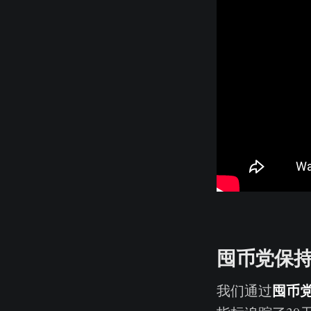
囤币党保
囤币
我们通过