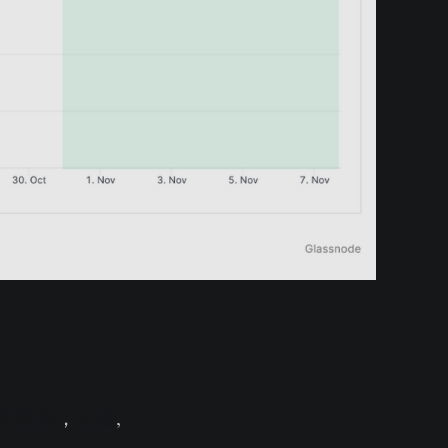
耳其语
，
法语
,