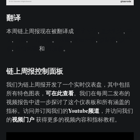
翻译
本周链上周报现在被翻译成
西班牙语
,
意大利语
,
中
文
,
日语
,
土耳其语
。
法语
,
葡萄牙语
,
波斯语
,
波兰
语
,
希伯来语
和
希腊语
。
链上周报控制面板
我们为链上周报开发了一个实时仪表盘，其中包括
可在此查看
所有特色图表，
。我们在每周二发布的
视频报告中进一步探讨了这个仪表板和所有涵盖的
Youtube频道
指标。访问并订阅我们的
，并访问我们
视频门户
的
获得更多的视频内容和指标教程。