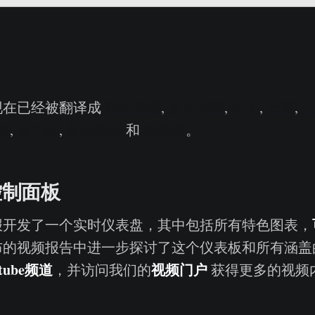
现在已经被翻译成
西班牙语
,
意大利语
,
中文
,
日语
,
语
,
波兰语
,
希伯来语
和
希腊语
。
控制面板
报开发了一个实时仪表盘，其中包括所有特色图表，
布的视频报告中进一步探讨了这个仪表板和所有涵盖
tube
频道
视频门户
，并访问我们的
获得更多的视频