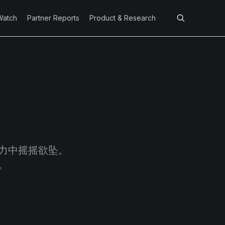
Watch
Partner Reports
Product & Research
力中摇摇欲坠。
。