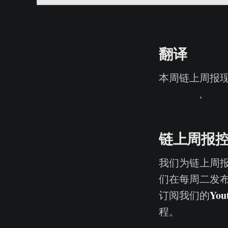
翻译
本周链上周报
葡萄牙语
,
波斯
链上周报
我们为链上周
们在每周二发
You
订阅我们的
程。