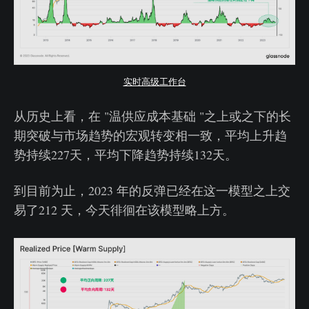
实时高级工作台
从历史上看，在 "温供应成本基础 "之上或之下的长
期突破与市场趋势的宏观转变相一致，平均上升趋
势持续227天，平均下降趋势持续132天。
到目前为止，2023 年的反弹已经在这一模型之上交
易了212 天，今天徘徊在该模型略上方。