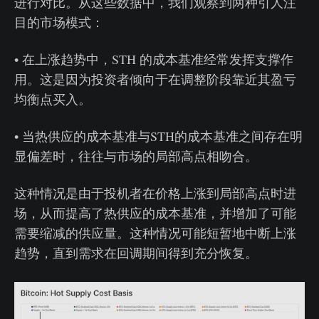
进行对比。从这些数据中，我们观察到两种引人注
目的市场模式：
• 在上涨趋势中，STH 的成本基准经常发挥支撑作
用。这是因为投资者倾向于在调整阶段靠近其盈亏
均衡点买入。
• 当热供应的成本基准与STH的成本基准之间存在明
显偏差时，往往与市场的局部高点相吻合。
这种情况是由于投机者在价格上涨到局部高点时进
场，从而提高了热供应的成本基准，并增加了可能
需要缩减的供应量。这种情况可能短暂地中断上涨
趋势，直到需求在回调期间得到充分恢复。