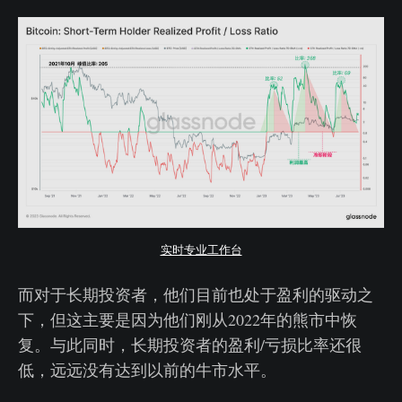
实时专业工作台
而对于长期投资者，他们目前也处于盈利的驱动之
下，但这主要是因为他们刚从2022年的熊市中恢
复。与此同时，长期投资者的盈利/亏损比率还很
低，远远没有达到以前的牛市水平。