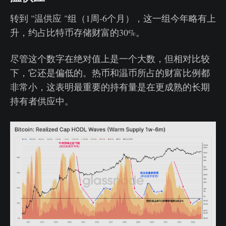
转到 "温供应 "组（1周-6个月），这一组今年略有上
升，约占比特币存储财富的30%。
尽管这个数字在绝对值上是一个大数，但相对比较
下，它还是偏低的。热币和温币所占的财富比例都
非常小，这表明最重要的持有量是在更成熟的长期
持有者供应中。