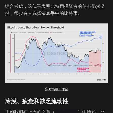
综合考虑，这似乎表明比特币投资者的信心仍然坚
挺，很少有人选择清算手中的比特币。
实时高级工作台
冷漠、疲惫和缺乏流动性
正如我们在上周的文章（
第32周周报
）中所述，比