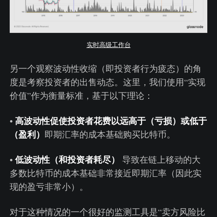
实时高级工作台
另一个观察波动性收缩（即投资者行为疲态）的角
度是考察投资者的出售动态。这里，我们使用“实现
价值”作为衡量标准，基于以下理论：
高波动性促使投资者花费以远高于（亏损）或低于
•
（盈利）
即期汇率的成本基础购买比特币。
低波动性（和投资者耗尽）
•
导致在链上移动的大
多数比特币的成本基础非常接近即期汇率（因此实
现的盈亏非常小）。
对于这种情况的一个很好的监测工具是“卖方风险比