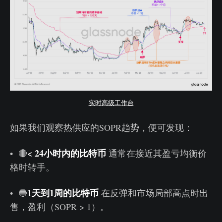
实时高级工作台
如果我们观察热供应的SOPR趋势，便可发现：
< 24小时内的比特币
• 🔴
通常在接近其盈亏均衡价
格时转手。
1
天到1
周的比特币
• 🔵
在反弹和市场局部高点时出
售，盈利（SOPR > 1）。