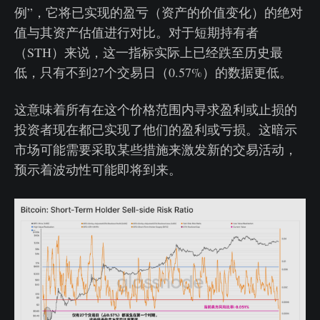
例”，它将已实现的盈亏（资产的价值变化）的绝对
值与其资产估值进行对比。对于短期持有者
（STH）来说，这一指标实际上已经跌至历史最
低，只有不到27个交易日（0.57%）的数据更低。
这意味着所有在这个价格范围内寻求盈利或止损的
投资者现在都已实现了他们的盈利或亏损。这暗示
市场可能需要采取某些措施来激发新的交易活动，
预示着波动性可能即将到来。