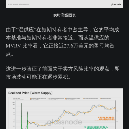
实时高级图表
由于“温供应”在短期持有者中占主导，它的平均成
本基准与短期持有者非常接近。而从温供应的
MVRV 比率看，它正接近27.6万美元的盈亏均衡
点。
这进一步验证了前面关于卖方风险比率的观点，即
市场波动可能正在逐步累积。