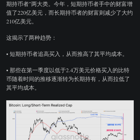
期持币者”两大类。今年，短期持币者手中的财富增
值了220亿美元，而长期持币者的财富则减少了大约
210亿美元。
这揭示了两种趋势：
• 短期持币者追高买入，从而推高了其平均成本。
• 那些在第一季度以低于2.4万美元价格买入的比特
币随着时间的推移逐渐转为长期持有，从而拉低了
其平均成本。