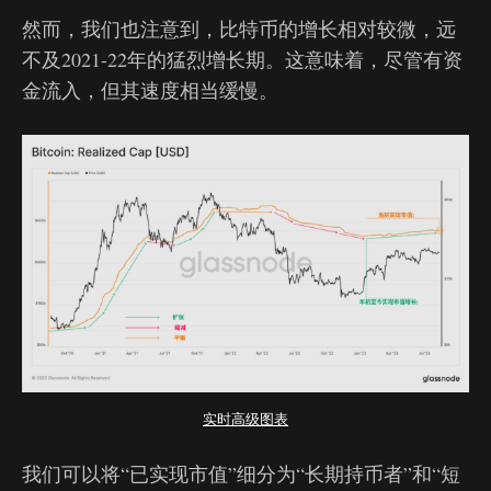
然而，我们也注意到，比特币的增长相对较微，远
不及2021-22年的猛烈增长期。这意味着，尽管有资
金流入，但其速度相当缓慢。
实时高级图表
我们可以将“已实现市值”细分为“长期持币者”和“短