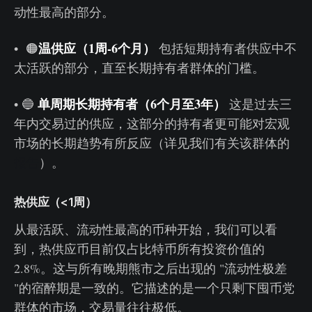
动性最高的部分。
温供应（1
周-6
个月）
• 🟠
包括短期持有者供应中不
太活跃的部分，直至长期持有者群体的门槛。
单周期长期持有者（6
个月至3
年）
• 🔵
这是过去三
年内交易过的供应，这部分的持有者更可能对宏观
市场的长期趋势有所反应（详见我们有关该群体的
报告
）。
热供应（<1周）
从最活跃、流动性最高的币种开始，我们可以看
到，热供应币目前仅占比特币所有投资价值的
2.8%。这与所有晚期熊市之后出现的 "流动性极差
"的宿醉期是一致的。它描述的是一个只剩下囤币党
群体的市场，交易量往往极低。