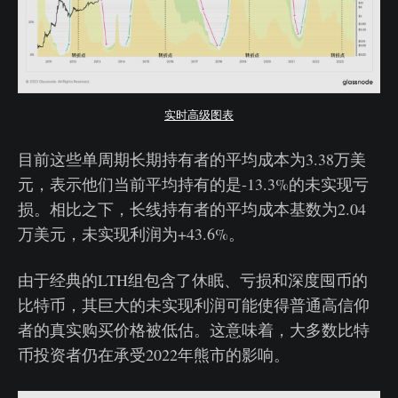
实时高级图表
目前这些单周期长期持有者的平均成本为3.38万美
元，表示他们当前平均持有的是-13.3%的未实现亏
损。相比之下，长线持有者的平均成本基数为2.04
万美元，未实现利润为+43.6%。
由于经典的LTH组包含了休眠、亏损和深度囤币的
比特币，其巨大的未实现利润可能使得普通高信仰
者的真实购买价格被低估。这意味着，大多数比特
币投资者仍在承受2022年熊市的影响。