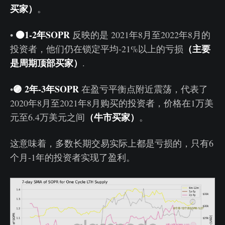
买家）
。
🟤
1-2
年SOPR
•
反映的是 2021年8月至2022年8月的
（主要
投资者，他们仍在锁定平均-21%以上的亏损
是周期顶部买家）
.
🟣
2
年-3
年SOPR
•
在盈亏平衡点附近震荡，代表了
2020年8月至2021年8月购买的投资者，价格在1万美
（牛市买家）
元至6.4万美元之间
。
这意味着，多数长期交易实际上都是亏损的，只有6
个月-1年的投资者实现了盈利。