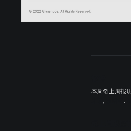
翻译
本周链上周报
牙语
,
波斯语
,
链上周报控