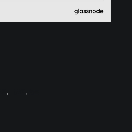
其语
。
法语
,
葡萄