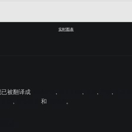
实时图表
现已被翻译成
西班牙语
,
意大利语
,
中文
,
日语
,
土耳
波兰语
,
希伯来文
和
希腊语
。
制面板