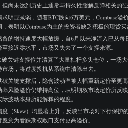
，但尚未达到历史上通常与持久性缓解反弹相关的强
求明显减弱，随着BTC跌向6万美元，Coinbase
，表明以Coinbase为主的投资者缺乏积极的现货
储备的增持速度大幅放缓，自6月以来净流入已从每
降至接近零水平，市场又失去了一个支撑来源。
C跌破关键支撑位并清算了大量杠杆多头仓位，一场
卷市场，将过度投机从系统中清除出去。
跌破关键支撑后，隐含波动率被大幅重新定价至更高
动率风险溢价仍维持高位，表明期权市场定价所反映
实际波动本身所能解释的程度。
偏度（Skew）均显著上升，反映出市场对下行保护
者愿意为看跌期权敞口支付更高溢价。