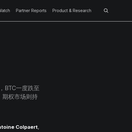
Watch
Partner Reports
Product & Research
BTC一度跌至
，期权市场则持
toine Colpaert
,