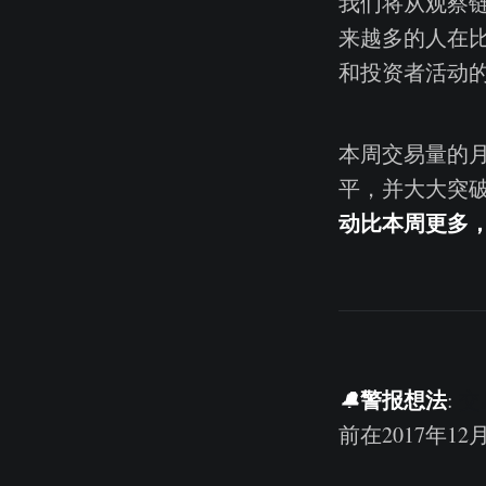
我们将从观察链
来越多的人在
和投资者活动
本周交易量的月
平，并大大突
动比本周更多
警报想法
🔔
:
交
前在2017年1