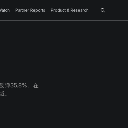
Watch
Partner Reports
Product & Research
弹35.8%。在
域。