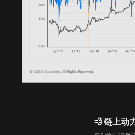
💨
链上动