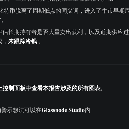
比特币脱离了周期低点的同义词，进入了牛市早期
"。
评估长期持有者是否大量卖出获利，以及近期供应过
来跟踪冷钱
成，
。
上控制面板
查看本报告涉及的所有图表
中
。
Glassnode Studio
的警示想法可以在
内