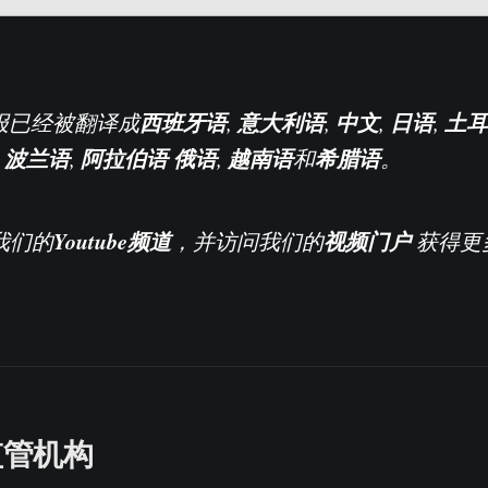
西班牙语
意大利语
中文
日语
土耳
上周报已经被翻译成
,
,
,
,
波兰语
阿拉伯语
俄语
越南语
希腊语
,
,
,
和
。
Youtube
频道
视频门户
阅我们的
，并访问我们的
获得更
监管机构