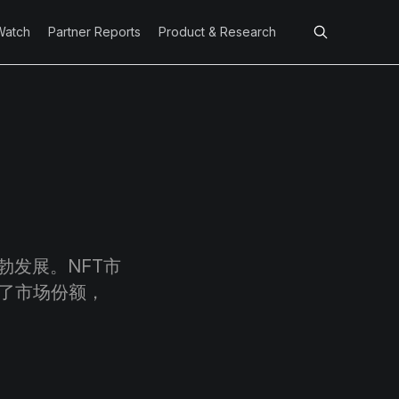
Watch
Partner Reports
Product & Research
发展。NFT市
取了市场份额，