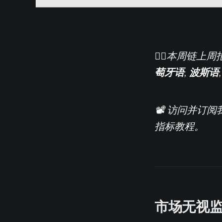
️🏴‍☠️本周链
萄牙语
波斯语
,
📽️ 访问并订
指标教程。
市场无视