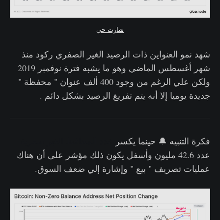
شارت حي
شهد نمو العنواين ذات الرصيد الغير الصفري ركود منذ
شهر أغسطس الماضي وهو ما يشبه فترة نوفمبر 2019
ولكن علي الرغم من وجود 400 ألف عنوان " محفظة "
جديدة يوميا إلا أنه يتم تفريغ الرصيد بشكل دائم .
فكرة التنبيه 🔔 حينما يكسر
عدد المحافظ الغير صفرية
عدد 42.6 مليون وأسفل يكون ذلك مؤشر على أن هناك
عمليات تصريف " بيع " وإشارة إلي ضعف السوق.