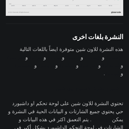
النشرة بلغات اخرى
هذه النشرة للاون شين متوفرة ايضاً باللغات التالية
الإسبانية
و
الإيطالية
و
الصينية
و
اليابانية
و
التركية
و
الفرنسية
و
البرتغالية
و
الفارسية
و
البولندية
و
الروسية
و
الفيتنامية
و
اليونانية
.
داشبورد نشرة الاسبوع اون شين
تحتوي النشرة للاون شين على لوحة تحكم او داشبورد
حي يحتوي جميع الشارتات و البيانات الحية في النشرة و
يمكن
رؤيتها هنا
. يتم التعمق اكثر في هذه البيانات و
الشارتات في لوحة التحكم الداشبورد بشكل أكبر في