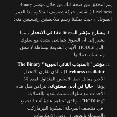
يتم التحقق من صحة ذلك من خلال مؤشر Binary
Liveliness ( لقياس حركة تصريف البيتكوين ذا العمر
الطويل) ، حيث يمكننا رسم ملاحظتين رئيسيتين منه:
يتسارع مؤشر الـLiveliness في الانحدار
، مما
يشير إلى أن السوق يتماشى بشدة مع سلوك
الـ HODLing. الأيدي القديمة ببساطة لا تنفق
وتتمسك بعملاتها.
مؤشر "(​​المذبذب الثنائي الحيوية" The Binary
Liveliness oscillator)
، الذي يقارن الانحدار
الأخير مقابل خط الأساس المتداول لمدة 30
حاليا
في أدنى مستوياته
يومًا ،
. تتزامن مثل هذه
الأحداث مع سلوك تمسك شديد بالعملات
"HODLing" ، والذي يُشاهد عادةً أثناء التجميع
في منتصف المرحلة المبكرة البيرماركت
(المسماة بالطحن) ، وقبل الانعكاسات