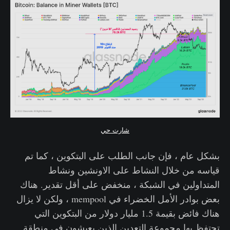
شارت حي
بشكل عام ، فإن جانب الطلب على البتكوين ، كما تم
قياسه من خلال النشاط على الاونشين ونشاط
المتداولين في الشبكة ، منخفض على أقل تقدير. هناك
بعض بوادر الأمل الخضراء في mempool ، ولكن لا يزال
هناك فائض بقيمة 1.5 مليار دولار من البتكوين التي
تحتفظ بها مجموعة التعدين الذين يعيشون في منطقة