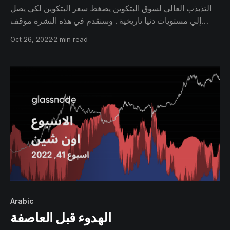
التذبذب العالي لسوق البتكوين يضغط سعر البتكوين لكي يصل
إلي مستويات دنيا تاريخية . وسنقدم في هذه النشرة موقف
الدببة والثيران وكذلك سنغطي بعض تكاليف التعدين التي تصل
Oct 26, 2022
2 min read
لقيمة 1.5 مليار دولار أمريكي وكذلك النشاط الضعيف على
الشبكة وكذلك سنحلل الأيادي الماسية التي تحتفظ بالبتكوين .
Arabic
الهدوء قبل العاصفة