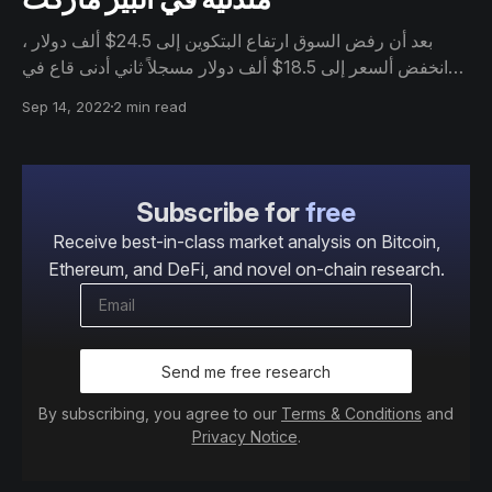
بعد أن رفض السوق ارتفاع البتكوين إلى 24.5$ ألف دولار ،
انخفض ألسعر إلى 18.5$ ألف دولار مسجلاً ثاني أدنى قاع في
البير ماركت الحالي. وقد أدى هذا إلى عودة اكثر من 11.8٪ من
Sep 14, 2022
2 min read
المعروض (السابلاي) حالة خسارة غير محققة، مما يسمح لنا
بمعاينة و مراجعة مخاطر الاتجاه الهابط وإمكانية تكوين قاع.
Subscribe for
free
Receive best-in-class market analysis on Bitcoin,
Ethereum, and DeFi, and novel on-chain research.
Send me free research
By subscribing, you agree to our
Terms & Conditions
and
Privacy Notice
.