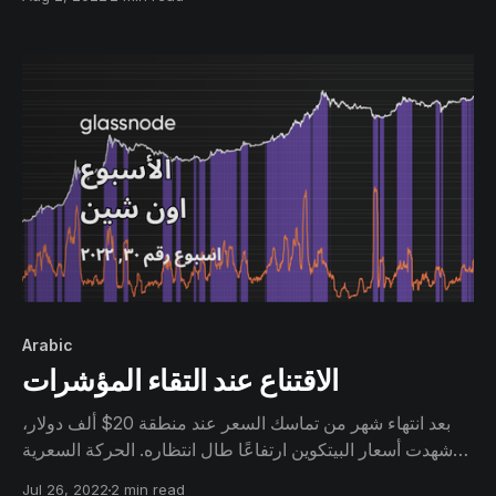
تتحول الانظار إلى التمعن في هذا الارتداد الصاعد و ما إذا كان
الصعود هو مجرد ارتداد مضاربي في سوق هابط، أم بداية دافع
صعودي مستمر
Arabic
الاقتناع عند التقاء المؤشرات
بعد انتهاء شهر من تماسك السعر عند منطقة 20$ ألف دولار،
شهدت أسعار البيتكوين ارتفاعًا طال انتظاره. الحركة السعرية
الصاعدة تبدو محتملة على المدى القصير, لكنها لا تزال متأثرة
Jul 26, 2022
2 min read