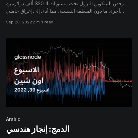
رفض البيتكوين النزول تحت مستويات الـ20$ ألف دولارمرة
أخرى ما دون المنطقة النفسية، مما أدى إلى إغراق حاملي
البيتكوين على المدى القصير في خسائر فادحة غير محققة. ومع
Sep 28, 2022
2 min read
ذلك ، يظل الـ HODLers ثابتين ، مع العديد من المؤشرات التي
تعرض لنا "التخلص من العوامل السيئة" بدورة كاملة.
Arabic
الدمج: إنجاز هندسي