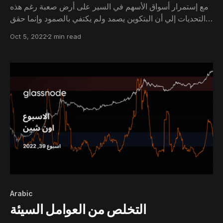
مع إستمرار أسواق الأسهم في السير على أرض صعبة رغم هذه
التحديات إلي أن البتكوين يصمد ولم يكتفي بالصمود وإنما حقق
قمة جديدة لمستوى صعوبة التشفير الـHashrate ووصل لقمة
Oct 5, 2022
2 min read
جديدة في هذا التقرير نتعمق أكثر في قطاع التعدين لتقييم
سلوك المعدنين وهل إكتفوا بعمليات الإستسلام الأخيرة أو هناك
مزيدا من الألم قادم.
Arabic
التخلص من العوامل السيئة