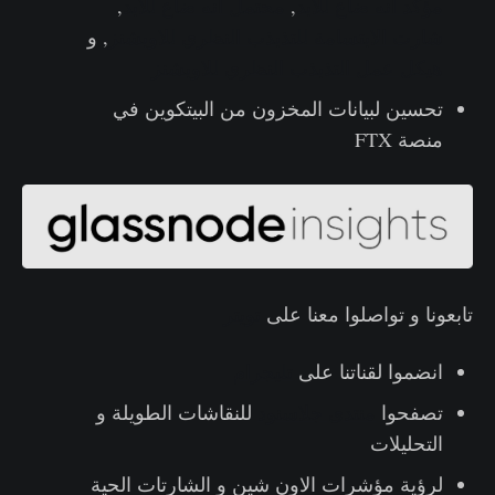
مؤكد انه ضاع للابد
,
محتمل انه ضاع للابد
,
شارت الابتسامة للتذبذب النظري للاوبشنز
, و
هيكل عمل التذبذب النظري للاوبشنز
تحسين لبيانات المخزون من البيتكوين في
منصة FTX
تابعونا و تواصلوا معنا على
تويتر
انضموا لقناتنا على
تليجرام
تصفحوا
منتدى جلاسنود
للنقاشات الطويلة و
التحليلات
لرؤية مؤشرات الاون شين و الشارتات الحية