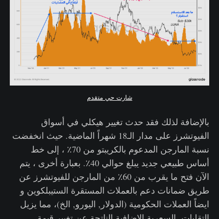
شارت حي متقدم
بالإضافة لذلك فقد حدث تغيير هيكلي في أسواق
الفيوتشرز على مدار الـ18 شهراً الماضية. حيث انخفضت
نسبة المارجن المدعوم بالكريبتو من 70٪ ، إلى خط
أساس طبيعي جديد يبلغ حوالي 40٪. بعبارة أخرى ، يتم
الآن فتح ما يقرب من 60٪ من المارجن للفيوتشرز عن
طريق ضمانات دعم بالعملات المستقرة الستيبلكوين و
ايضاً العملات الحكومية (الدولار, اليورو, الخ)، مما يزيل
التقلبات السعرية الاضافية الناتجة عن تغيير قيمة