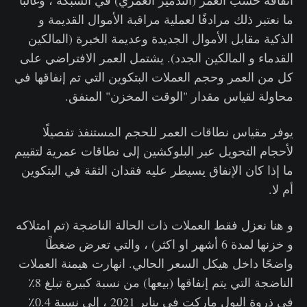
انفاقه حسب العمر (التدمير العمري) في الشبكة ، وغالبًا
ما نعتبر ذلك مرادفًا لعملية مراقبة الأموال القديمة و
الذكية مقابل الأموال الجديدة وعديمة الخبرة (المالكين
القدماء و المالكين الجدد). يشتمل العمر الافتراضي على
كل من العمر وحجم العملات البتكوين التي تم إنفاقها في
محاولة لقياس مقدار "الوقت المخزن" المنفق.
يوفر مقياس نطاقات العمر للحجم المستنفذ تفصيلًا
لأحجام التحويل عبر البلوكشين إلى نطاقات عمرية لتقييم
ما إذا كان الإنفاق يسيطر عليه فقدان الثقة في البتكوين
أم لا.
و هنا نعزل فقط العملات ذات الحالة الناضجة (تم امتلاكه
و خزنها لمدة 6 أشهر او اكثر) ، والتي تعرض ضغطًا
واضحًا داخل هيكل السعر الحالي. انهارت هيمنة العملات
الناضجة التي يتم إنفاقها (بيعها) من نسبة كبيرة تبلغ 8٪
في ذروة البول ماركت في يناير 2021 ، إلى نسبة 0.4٪