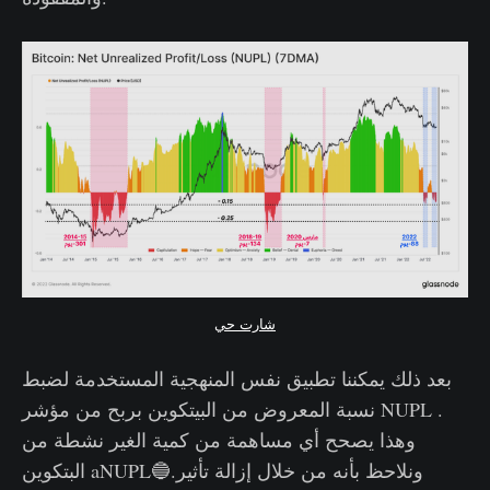
شارت حي
بعد ذلك يمكننا تطبيق نفس المنهجية المستخدمة لضبط
نسبة المعروض من البيتكوين بربح من مؤشر NUPL .
وهذا يصحح أي مساهمة من كمية الغير نشطة من
البتكوين aNUPL🔵.ونلاحظ بأنه من خلال إزالة تأثير