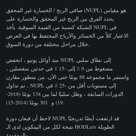
صافي الربح / الخسارة غير المحقق (NUPL) هو مقياس
يحدد الفرق بين الربح غير المحقق والخسارة على
الشبكة كنسبة من القيمة السوقية. يأخذ NUPL في
الاعتبار كلاً من الخسائر والأرباح المحتفظ بها في العرض
خلال مراحل مختلفة من دورة السوق.
منذ أوائل يونيو ، انخفض NUPL إلى نطاق سلبي
مضغوط من 0 ٪ إلى -15 ٪ في حدثين منفصلين ،
واستمر ما مجموعه 88 يومًا حتى الآن. من منظور مقارن
، تم تداول NUPL إلى مستويات أقل من -25 ٪ في
الدورات السابقة ، وظل سلبيًا لما بين 134 يومًا (2018-
19) و 301 يومًا (2014-15).
لاحظ أن قيعان دورة NUPL قد ارتفعت أيضًا تدريجيًا
نتيجة لكل من البيتكوين لدى الـ HODLers الطويلة
والمفقودة.