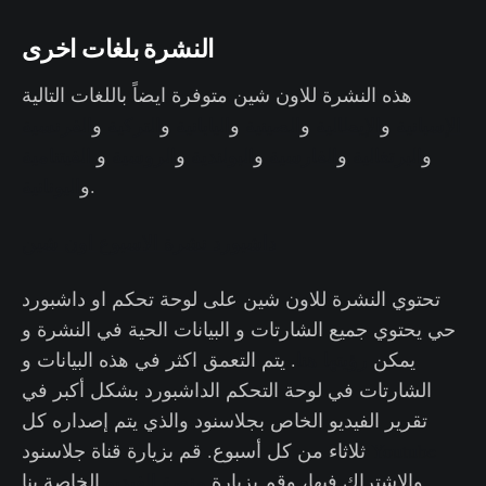
النشرة بلغات اخرى
هذه النشرة للاون شين متوفرة ايضاً باللغات التالية
الإسبانية
و
الإيطالية
و
الصينية
و
اليابانية
و
التركية
و
الفرنسية
و
البرتغالية
و
الفارسية
و
البولندية
و
الروسية
و
الفيتنامية
.
و
اليونانية
داشبورد نشرة الاسبوع اون شين
تحتوي النشرة للاون شين على لوحة تحكم او داشبورد
حي يحتوي جميع الشارتات و البيانات الحية في النشرة و
يمكن
رؤيتها هنا
. يتم التعمق اكثر في هذه البيانات و
الشارتات في لوحة التحكم الداشبورد بشكل أكبر في
تقرير الفيديو الخاص بجلاسنود والذي يتم إصداره كل
Youtube
ثلاثاء من كل أسبوع. قم بزيارة قناة جلاسنود
والاشتراك فيها، وقم بزيارة
منصة الفيديو
الخاصة بنا