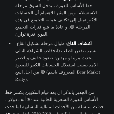
خط الأساس للدورة ، يدخل السوق مرحلة
الاستسلام. ومن المثير للاهتمام أن الحسابات
الأكبر تميل إلى تكثيف عملية التجميع في هذه
المرحلة 🟢. و عادةً ما تتبع فترات التجميع
القوي فترة توازن.
اكتشاف القاع
: طوال مرحلة تشكيل القاع،
بسبب نقص الطلب (انخفاض الشراء)، التالي
يحدث مرة او مرتين: صعود خفيف و قصير
الامد بسبب استغلال الحسابات الكبير للصعود
من اجل البيع 🔴 (المعروف باسم Bear Market
Rally).
من الجدير بالذكر ان بعد قيام البتكوين بكسر خط
الأساس للدورة السعرية الحالية عند 30 ألف دولار ،
حدثت سلسلة من الأحداث المتتالية المشابهة لما حدث
درجة
في سوق البير ماركت في 2018-2019. اشارت