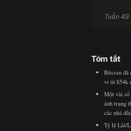
Tóm tắt
Bitcoin đã
vi từ $54k 
Một vài số 
ánh trạng t
các nhà đầu
Tỷ lệ Lãi/L