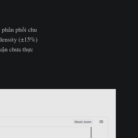
i phân phối chu
 density (±15%)
uận chưa thực