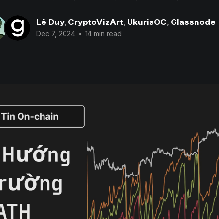
Lê Duy
,
CryptoVizArt
,
UkuriaOC
,
Glassnode
Dec 7, 2024
•
14 min read