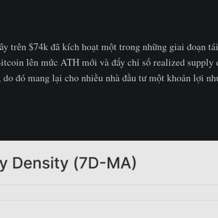
ây trên $74k đã kích hoạt một trong những giai đoạn tá
Bitcoin lên mức ATH mới và đẩy chỉ số realized supply
 do đó mang lại cho nhiều nhà đầu tư một khoản lợi nh