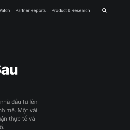
Watch
Partner Reports
Product & Research
Sau
nhà đầu tư lên
nh mẽ. Một vài
uận thực tế và
ố.