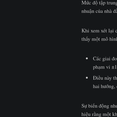
Mức độ tập trung
nhuận của nhà đầ
Khi xem xét lại 
thấy một mô hìn
Các giai đ
phạm vi ±1
Điều này t
hai hướng, 
Sự biến động nh
hiệu rằng một kh