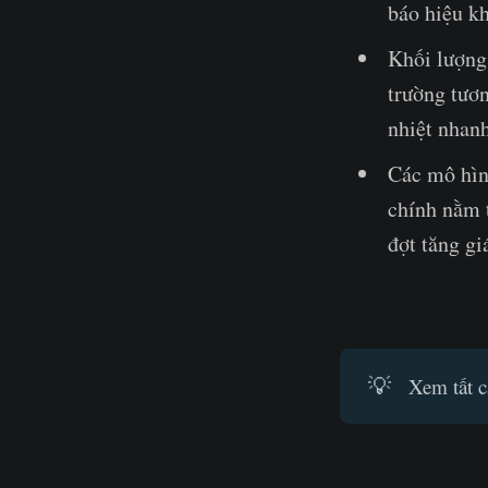
báo hiệu k
Khối lượng
trường tươn
nhiệt nhan
Các mô hìn
chính nằm t
đợt tăng gi
💡
Xem tất c