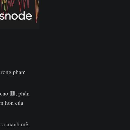
 trong phạm
 cao 🟥, phản
ảm hơn của
n ra mạnh mẽ,