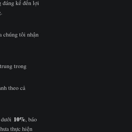
 đáng kể đến lợi
.
a chúng tôi nhận
trung trong
ạnh theo cả
10%
g dưới
, báo
hưa thực hiện