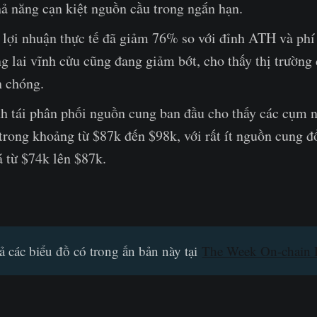
hả năng cạn kiệt nguồn cầu trong ngắn hạn.
 lợi nhuận thực tế đã giảm 76% so với đỉnh ATH và phí 
g lai vĩnh cửu cũng đang giảm bớt, cho thấy thị trường
h chóng.
h tái phân phối nguồn cung ban đầu cho thấy các cụm 
rong khoảng từ $87k đến $98k, với rất ít nguồn cung đ
á từ $74k lên $87k.
ả các biểu đồ có trong ấn bản này tại
The Week On-chain 