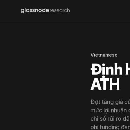
Vietnamese
Định 
ATH
Đợt tăng giá c
mức lợi nhuận 
chỉ số rủi ro đ
phí funding đa