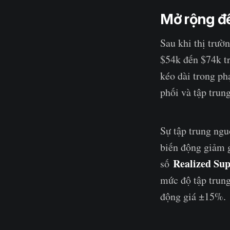
Mở rộng đ
Sau khi thị trườ
$54k đến $74k t
kéo dài trong ph
phối và tập trun
Sự tập trung ngu
biến động giảm gi
Realized Sup
số
mức độ tập trung
động giá ±15%.