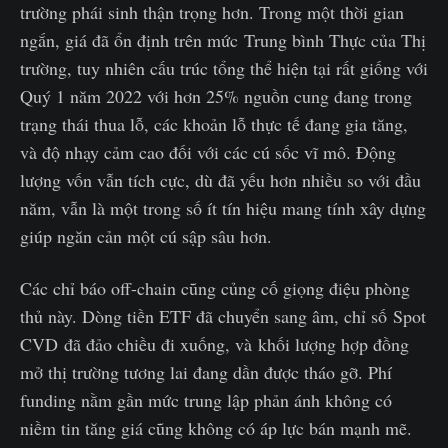
trường phái sinh thận trọng hơn. Trong một thời gian
ngắn, giá đã ổn định trên mức Trung bình Thực của Thị
trường, tuy nhiên cấu trúc tổng thể hiện tại rất giống với
Quý 1 năm 2022 với hơn 25% nguồn cung đang trong
trạng thái thua lỗ, các khoản lỗ thực tế đang gia tăng,
và độ nhạy cảm cao đối với các cú sốc vĩ mô. Động
lượng vốn vẫn tích cực, dù đã yếu hơn nhiều so với đầu
năm, vẫn là một trong số ít tín hiệu mang tính xây dựng
giúp ngăn cản một cú sập sâu hơn.
Các chỉ báo off-chain cũng củng cố giọng điệu phòng
thủ này. Dòng tiền ETF đã chuyển sang âm, chỉ số Spot
CVD đã đảo chiều đi xuống, và khối lượng hợp đồng
mở thị trường tương lai đang dần được tháo gỡ. Phí
funding nằm gần mức trung lập phản ánh không có
niềm tin tăng giá cũng không có áp lực bán mạnh mẽ.