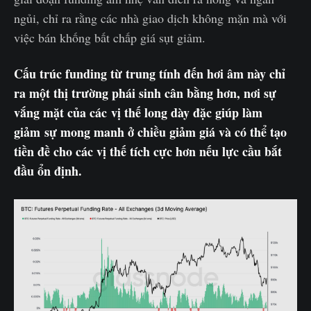
ngủi, chỉ ra rằng các nhà giao dịch không mặn mà với
việc bán khống bất chấp giá sụt giảm.
Cấu trúc funding từ trung tính đến hơi âm này chỉ
ra một thị trường phái sinh cân bằng hơn, nơi sự
vắng mặt của các vị thế long dày đặc giúp làm
giảm sự mong manh ở chiều giảm giá và có thể tạo
tiền đề cho các vị thế tích cực hơn nếu lực cầu bắt
đầu ổn định.