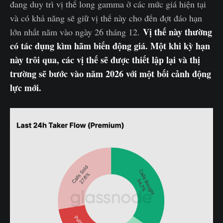
đang duy trì vị thế long gamma ở các mức giá hiện tại
và có khả năng sẽ giữ vị thế này cho đến đợt đáo hạn
Vị thế này thường
lớn nhất năm vào ngày 26 tháng 12.
có tác dụng kìm hãm biến động giá. Một khi kỳ hạn
này trôi qua, các vị thế sẽ được thiết lập lại và thị
trường sẽ bước vào năm 2026 với một bối cảnh động
lực mới.