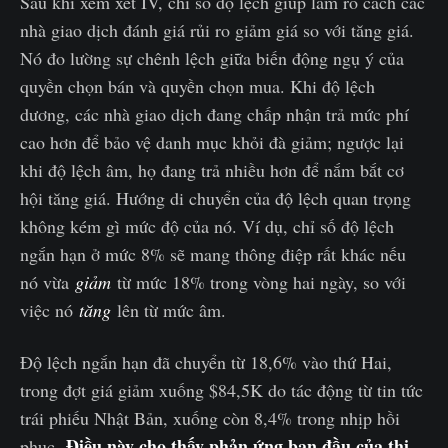
Sau khi xem xét IV, chỉ số độ lệch giúp làm rõ cách các
nhà giao dịch đánh giá rủi ro giảm giá so với tăng giá.
Nó đo lường sự chênh lệch giữa biến động ngụ ý của
quyền chọn bán và quyền chọn mua. Khi độ lệch
dương, các nhà giao dịch đang chấp nhận trả mức phí
cao hơn để bảo vệ danh mục khỏi đà giảm; ngược lại
khi độ lệch âm, họ đang trả nhiều hơn để nắm bắt cơ
hội tăng giá. Hướng di chuyển của độ lệch quan trọng
không kém gì mức độ của nó. Ví dụ, chỉ số độ lệch
ngắn hạn ở mức 8% sẽ mang thông điệp rất khác nếu
nó vừa
giảm
từ mức 18% trong vòng hai ngày, so với
việc nó
tăng
lên từ mức âm.
Độ lệch ngắn hạn đã chuyển từ 18,6% vào thứ Hai,
trong đợt giá giảm xuống $84,5K do tác động từ tin tức
trái phiếu Nhật Bản, xuống còn 8,4% trong nhịp hồi
Điều này cho thấy phản ứng ban đầu của thị
phục.