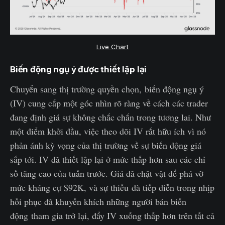
Live Chart
Biến động ngụ ý được thiết lập lại
Chuyển sang thị trường quyền chọn, biến động ngụ ý
(IV) cung cấp một góc nhìn rõ ràng về cách các trader
đang định giá sự không chắc chắn trong tương lai. Như
một điểm khởi đầu, việc theo dõi IV rất hữu ích vì nó
phản ánh kỳ vọng của thị trường về sự biến động giá
sắp tới. IV đã thiết lập lại ở mức thấp hơn sau các chỉ
số tăng cao của tuần trước. Giá đã chật vật để phá vỡ
mức kháng cự $92K, và sự thiếu đà tiếp diễn trong nhịp
hồi phục đã khuyến khích những người bán biến
động tham gia trở lại, đẩy IV xuống thấp hơn trên tất cả