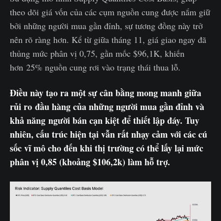
theo dõi giá vốn của các cụm nguồn cung được nắm giữ
bởi những người mua gần đỉnh, sự tương đồng này trở
nên rõ ràng hơn. Kể từ giữa tháng 11, giá giao ngay đã
thủng mức phân vị 0,75, gần mốc $96,1K, khiến
hơn 25% nguồn cung rơi vào trạng thái thua lỗ.
Điều này tạo ra một sự cân bằng mong manh giữa
rủi ro đầu hàng của những người mua gần đỉnh và
khả năng người bán cạn kiệt để thiết lập đáy. Tuy
nhiên, cấu trúc hiện tại vẫn rất nhạy cảm với các cú
sốc vĩ mô cho đến khi thị trường có thể lấy lại mức
phân vị 0,85 (khoảng $106,2k) làm hỗ trợ.