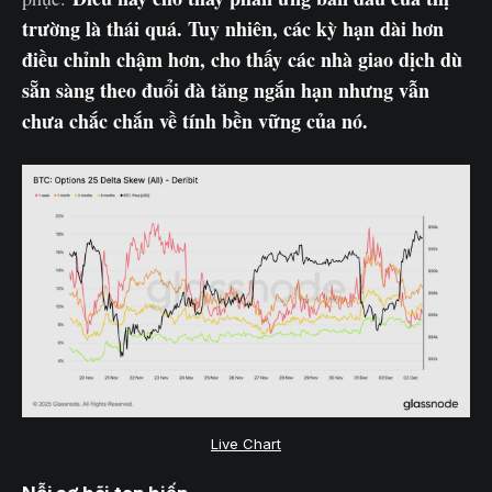
trường là thái quá. Tuy nhiên, các kỳ hạn dài hơn
điều chỉnh chậm hơn, cho thấy các nhà giao dịch dù
sẵn sàng theo đuổi đà tăng ngắn hạn nhưng vẫn
chưa chắc chắn về tính bền vững của nó.
Live Chart