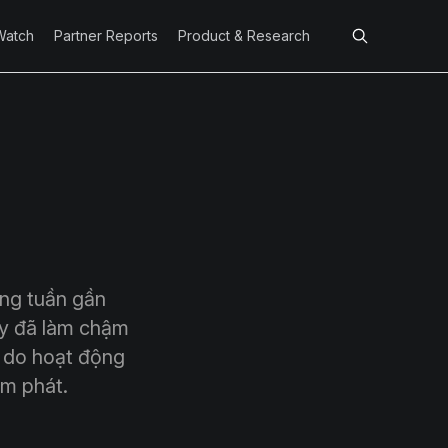
Watch
Partner Reports
Product & Research
ững tuần gần
ày đã làm chậm
n do hoạt động
ảm phát.