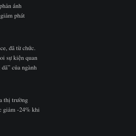
 phản ánh
g giảm phát
ce, đã từ chức.
coi sự kiện quan
g dã” của ngành
 thị trường
ức giảm -24% khi