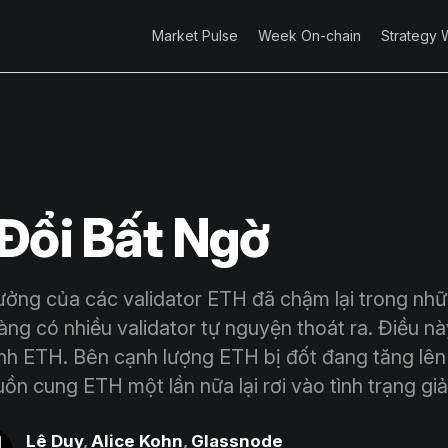
Market Pulse
Week On-chain
Strategy 
Đổi Bất Ngờ
ưởng của các validator ETH đã chậm lại trong nh
àng có nhiều validator tự nguyện thoát ra. Điều n
nh ETH. Bên cạnh lượng ETH bị đốt đang tăng lê
ồn cung ETH một lần nữa lại rơi vào tình trạng gi
Lê Duy
,
Alice Kohn
,
Glassnode