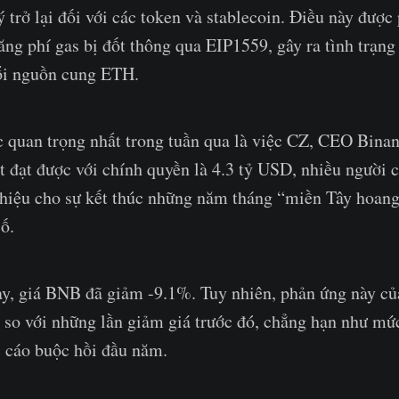
ý trở lại đối với các token và stablecoin. Điều này được
ăng phí gas bị đốt thông qua EIP1559, gây ra tình trạn
ổi nguồn cung ETH.
ức quan trọng nhất trong tuần qua là việc CZ, CEO Binan
ết đạt được với chính quyền là 4.3 tỷ USD, nhiều người 
 hiệu cho sự kết thúc những năm tháng “miền Tây hoan
số.
y, giá BNB đã giảm -9.1%. Tuy nhiên, phản ứng này của
a so với những lần giảm giá trước đó, chẳng hạn như m
 cáo buộc hồi đầu năm.