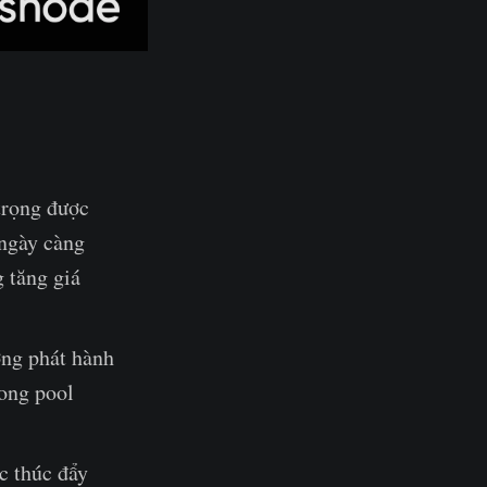
trọng được
 ngày càng
g tăng giá
ợng phát hành
ong pool
c thúc đẩy