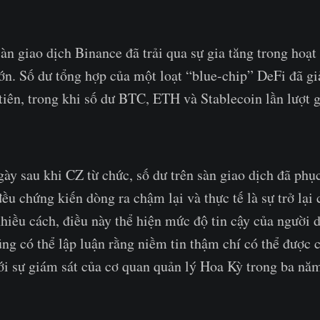
sàn giao dịch Binance đã trải qua sự gia tăng trong hoạt
 lớn. Số dư tổng hợp của một loạt “blue-chip” DeFi đã 
tiên, trong khi số dư BTC, ETH và Stablecoin lần lượt 
ày sau khi CZ từ chức, số dư trên sàn giao dịch đã phục 
đều chứng kiến dòng ra chậm lại và thực tế là sự trở lại
hiều cách, điều này thể hiện mức độ tin cậy của người 
ng có thể lập luận rằng niềm tin thậm chí có thể được c
ới sự giám sát của cơ quan quản lý Hoa Kỳ trong ba năm