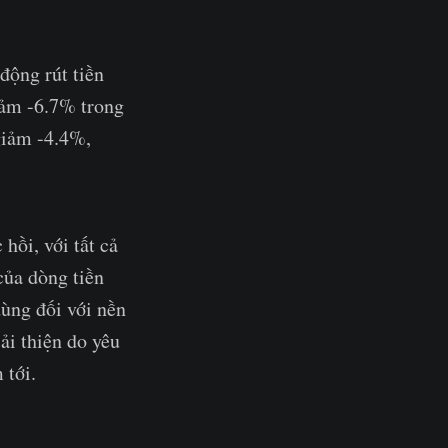
 động rút tiền
giảm -6.7% trong
giảm -4.4%,
hồi, với tất cả
 của dòng tiền
dùng đối với nền
ải thiện do yêu
 tới.