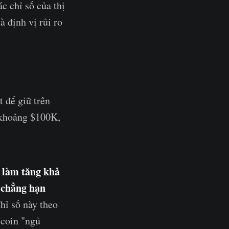
c chỉ số của thị
à định vị rủi ro
t để giữ trên
 khoảng $100K,
ã làm tăng khả
, chẳng hạn
ỉ số này theo
 coin "ngủ