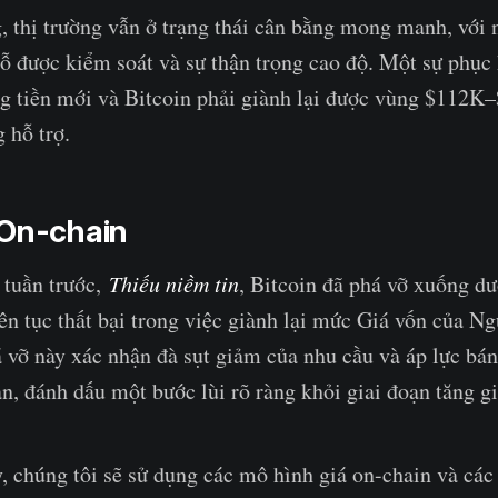
 thị trường vẫn ở trạng thái cân bằng mong manh, với 
ỗ được kiểm soát và sự thận trọng cao độ. Một sự phục
ng tiền mới và Bitcoin phải giành lại được vùng $112
 hỗ trợ.
 On-chain
 tuần trước,
Thiếu niềm tin
, Bitcoin đã phá vỡ xuống d
ên tục thất bại trong việc giành lại mức Giá vốn của N
 vỡ này xác nhận đà sụt giảm của nhu cầu và áp lực bán 
ạn, đánh dấu một bước lùi rõ ràng khỏi giai đoạn tăng gi
, chúng tôi sẽ sử dụng các mô hình giá on-chain và các 