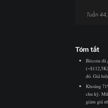
Tóm tắt
Bitcoin đã
(~$112,5K),
đó. Giá hi
Khoảng 71%
chu kỳ. Mức
giảm giá n