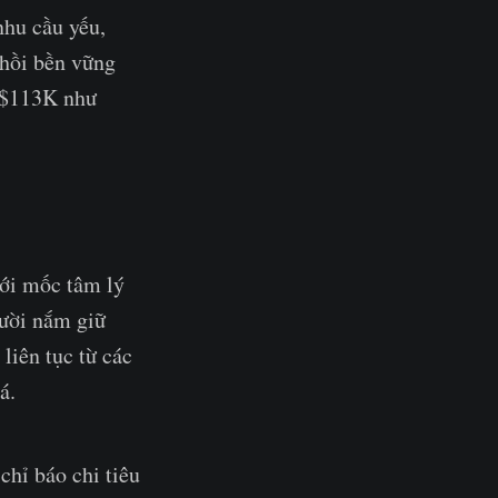
nhu cầu yếu,
 hồi bền vững
K–$113K như
ưới mốc tâm lý
gười nắm giữ
liên tục từ các
á.
chỉ báo chi tiêu