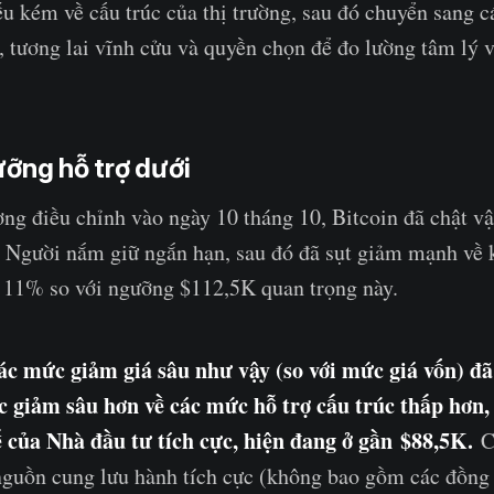
ếu kém về cấu trúc của thị trường, sau đó chuyển sang cá
, tương lai vĩnh cửu và quyền chọn để đo lường tâm lý v
ưỡng hỗ trợ dưới
ường điều chỉnh vào ngày 10 tháng 10, Bitcoin đã chật vậ
 Người nắm giữ ngắn hạn, sau đó đã sụt giảm mạnh về
 11% so với ngưỡng $112,5K quan trọng này.
các mức giảm giá sâu như vậy (so với mức giá vốn) đ
ục giảm sâu hơn về các mức hỗ trợ cấu trúc thấp hơn
 của Nhà đầu tư tích cực, hiện đang ở gần $88,5K.
Ch
nguồn cung lưu hành tích cực (không bao gồm các đồng