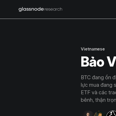
Vietnamese
Bảo 
BTC đang ổn đị
lực mua đang s
ETF và các tra
bênh, thận trọ