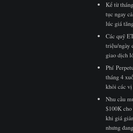
Kể từ thán
tục ngay cả
lúc giá tăn
Các quỹ ET
triệu/ngày 
giao dịch l
Phí Perpet
tháng 4 xuố
khỏi các vị
Nhu cầu mu
$100K cho 
khi giá gi
nhưng đang 