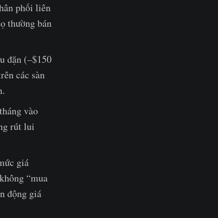
ân phối liên
họ thường bán
ều đặn (–$150
trên các sàn
n.
/tháng vào
g rút lui
mức giá
ứ không “mua
ến động giá