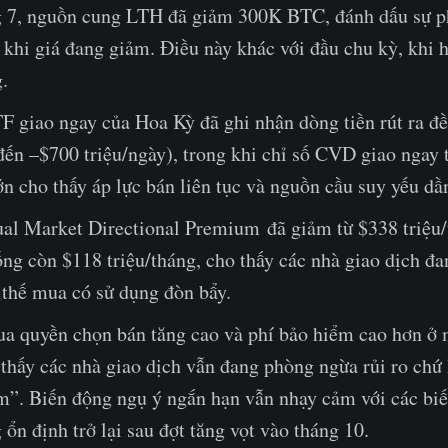
g 7, nguồn cung LTH đã giảm 300K BTC, đánh dấu sự ph
 khi giá đang giảm. Điều này khác với đầu chu kỳ, khi 
g.
F giao ngay của Hoa Kỳ đã ghi nhận dòng tiền rút ra đ
đến –$700 triệu/ngày), trong khi chỉ số CVD giao ngay 
ớn cho thấy áp lực bán liên tục và nguồn cầu suy yếu dầ
ual Market Directional Premium đã giảm từ $338 triệu
ng còn $118 triệu/tháng, cho thấy các nhà giao dịch đan
 thế mua có sử dụng đòn bẩy.
a quyền chọn bán tăng cao và phí bảo hiểm cao hơn ở 
thấy các nhà giao dịch vẫn đang phòng ngừa rủi ro ch
ảm”. Biến động ngụ ý ngắn hạn vẫn nhạy cảm với các bi
ổn định trở lại sau đợt tăng vọt vào tháng 10.