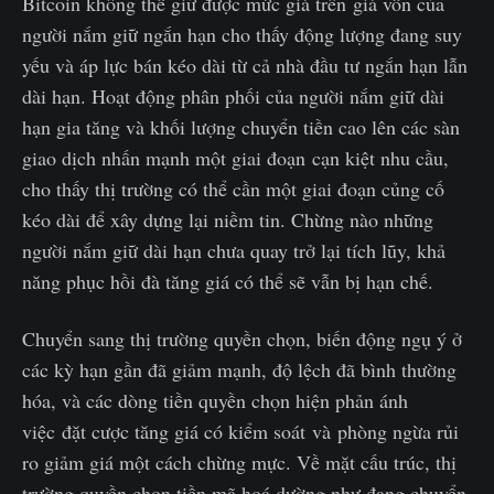
Bitcoin không thể giữ được mức giá trên giá vốn của
người nắm giữ ngắn hạn cho thấy động lượng đang suy
yếu và áp lực bán kéo dài từ cả nhà đầu tư ngắn hạn lẫn
dài hạn. Hoạt động phân phối của người nắm giữ dài
hạn gia tăng và khối lượng chuyển tiền cao lên các sàn
giao dịch nhấn mạnh một giai đoạn cạn kiệt nhu cầu,
cho thấy thị trường có thể cần một giai đoạn củng cố
kéo dài để xây dựng lại niềm tin. Chừng nào những
người nắm giữ dài hạn chưa quay trở lại tích lũy, khả
năng phục hồi đà tăng giá có thể sẽ vẫn bị hạn chế.
Chuyển sang thị trường quyền chọn, biến động ngụ ý ở
các kỳ hạn gần đã giảm mạnh, độ lệch đã bình thường
hóa, và các dòng tiền quyền chọn hiện phản ánh
việc đặt cược tăng giá có kiểm soát và phòng ngừa rủi
ro giảm giá một cách chừng mực. Về mặt cấu trúc, thị
trường quyền chọn tiền mã hoá dường như đang chuyển