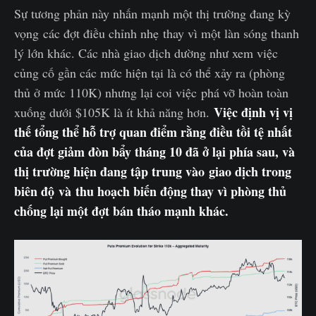
Sự tương phản này nhấn mạnh một thị trường đang kỳ
vọng các đợt điều chỉnh nhẹ thay vì một làn sóng thanh
lý lớn khác. Các nhà giao dịch dường như xem việc
củng cố gần các mức hiện tại là có thể xảy ra (phòng
thủ ở mức 110K) nhưng lại coi việc phá vỡ hoàn toàn
Việc định vị vị
xuống dưới $105K là ít khả năng hơn.
thế tổng thể hỗ trợ quan điểm rằng điều tồi tệ nhất
của đợt giảm đòn bẩy tháng 10 đã ở lại phía sau, và
thị trường hiện đang tập trung vào giao dịch trong
biên độ và thu hoạch biến động thay vì phòng thủ
chống lại một đợt bán tháo mạnh khác.