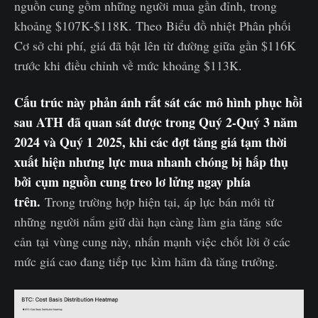
nguồn cung gồm những người mua gần đỉnh, trong
khoảng $107K-$118K. Theo Biểu đồ nhiệt Phân phối
Cơ sở chi phí, giá đã bật lên từ đường giữa gần $116K
trước khi điều chỉnh về mức khoảng $113K.
Cấu trúc này phản ánh rất sát các mô hình phục hồi
sau ATH đã quan sát được trong Quý 2-Quý 3 năm
2024 và Quý 1 2025, khi các đợt tăng giá tạm thời
xuất hiện nhưng lực mua nhanh chóng bị hấp thụ
bởi cụm nguồn cung treo lơ lửng ngay phía
trên.
Trong trường hợp hiện tại, áp lực bán mới từ
những người nắm giữ dài hạn càng làm gia tăng sức
cản tại vùng cung này, nhấn mạnh việc chốt lời ở các
mức giá cao đang tiếp tục kìm hãm đà tăng trưởng.