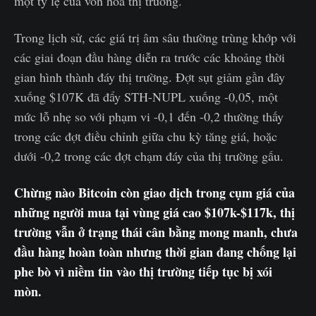
một tỷ lệ của vốn hóa thị trường.
Trong lịch sử, các giá trị âm sâu thường trùng khớp với
các giai đoạn đầu hàng diễn ra trước các khoảng thời
gian hình thành đáy thị trường. Đợt sụt giảm gần đây
xuống $107K đã đẩy STH-NUPL xuống -0,05, một
mức lỗ nhẹ so với phạm vi -0,1 đến -0,2 thường thấy
trong các đợt điều chỉnh giữa chu kỳ tăng giá, hoặc
dưới -0,2 trong các đợt chạm đáy của thị trường gấu.
Chừng nào Bitcoin còn giao dịch trong cụm giá của
những người mua tại vùng giá cao $107k-$117k, thị
trường vẫn ở trạng thái cân bằng mong manh, chưa
đầu hàng hoàn toàn nhưng thời gian đang chống lại
phe bò vì niềm tin vào thị trường tiếp tục bị xói
mòn.