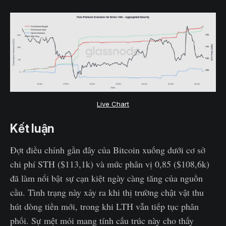
Live Chart
Kết luận
Đợt điều chỉnh gần đây của Bitcoin xuống dưới cơ sở
chi phí STH ($113,1k) và mức phân vị 0,85 ($108,6k)
đã làm nổi bật sự cạn kiệt ngày càng tăng của nguồn
cầu. Tình trạng này xảy ra khi thị trường chật vật thu
hút dòng tiền mới, trong khi LTH vẫn tiếp tục phân
phối. Sự mệt mỏi mang tính cấu trúc này cho thấy