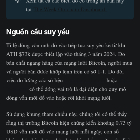
💡
Xem tất cả các biểu đồ có trong ấn bản này
tại
The Week On-chain Dashboard.
Nguồn cầu suy yếu
Tỉ lệ dòng vốn mới đổ vào tiếp tục suy yếu kể từ khi
ATH $73k được thiết lập vào tháng 3 năm 2024. Do
bản chất ngang hàng của mạng lưới Bitcoin, người mua
và người bán được khớp lệnh trên cơ sở 1-1. Do đó,
việc đo lường các số liệu
Lợi nhuận thực tế
hoặc
Thua
lỗ thực tế
có thể đóng vai trò là đại diện cho quy mô
dòng vốn mới đổ vào hoặc rời khỏi mạng lưới.
Sử dụng khung tham chiếu này, chúng tôi có thể thấy
rằng thị trường Bitcoin hiện chứng kiến khoảng 0,73 tỷ
USD vốn mới đổ vào mạng lưới mỗi ngày, con số
không hề nhỏ nhưng thấp hơn đáng kể so với mức đỉnh