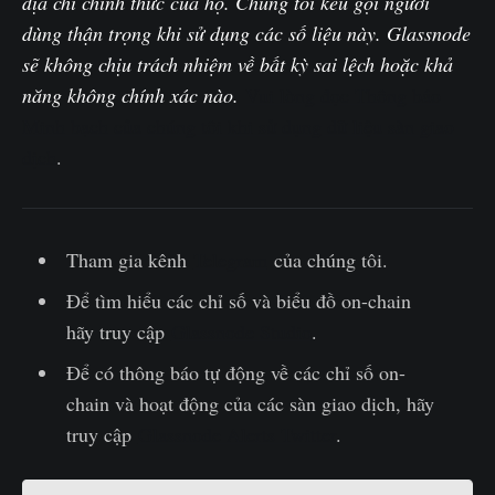
địa chỉ chính thức của họ. Chúng tôi kêu gọi người
dùng thận trọng khi sử dụng các số liệu này. Glassnode
sẽ không chịu trách nhiệm về bất kỳ sai lệch hoặc khả
năng không chính xác nào.
Vui lòng đọc Thông báo
Minh bạch của chúng tôi khi sử dụng dữ liệu sàn giao
dịch
.
Tham gia kênh
Telegram
của chúng tôi.
Để tìm hiểu các chỉ số và biểu đồ on-chain
hãy truy cập
Glassnode Studio
.
Để có thông báo tự động về các chỉ số on-
chain và hoạt động của các sàn giao dịch, hãy
truy cập
Glassnode Alerts Twitter
.