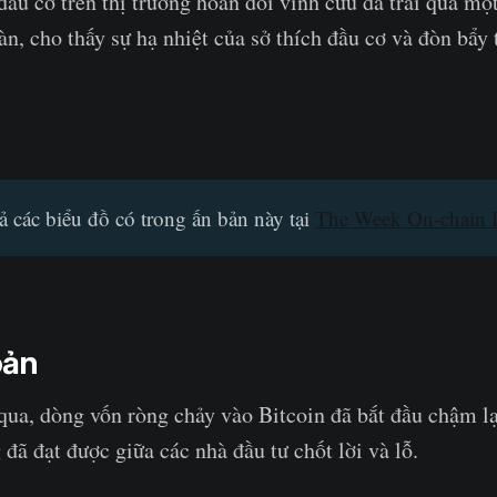
ầu cơ trên thị trường hoán đổi vĩnh cửu đã trải qua một 
àn, cho thấy sự hạ nhiệt của sở thích đầu cơ và đòn bẩy 
ả các biểu đồ có trong ấn bản này tại
The Week On-chain 
oản
qua, dòng vốn ròng chảy vào Bitcoin đã bắt đầu chậm lạ
đã đạt được giữa các nhà đầu tư chốt lời và lỗ.