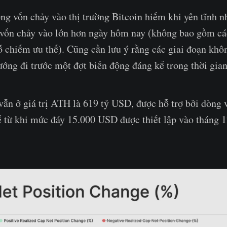
ng vốn chảy vào thị trường Bitcoin hiếm khi yên tĩnh n
 vốn chảy vào lớn hơn ngày hôm nay (không bao gồm các
ỗ chiếm ưu thế). Cũng cần lưu ý rằng các giai đoạn khô
ướng đi trước một đợt biến động đáng kể trong thời gian
vẫn ở giá trị ATH là 619 tỷ USD, được hỗ trợ bởi dòng 
ể từ khi mức đáy 15.000 USD được thiết lập vào tháng 