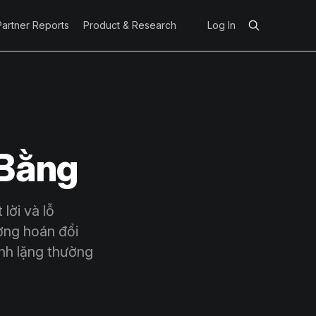
Partner Reports
Product & Research
Log In
 Bằng
lời và lỗ
ường hoán đổi
ình lặng thường