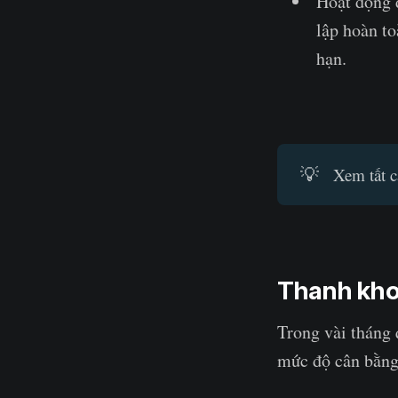
Hoạt động đ
lập hoàn to
hạn.
💡
Xem tất c
Thanh kh
Trong vài tháng 
mức độ cân bằng 