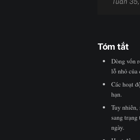
Tóm tắt
Dòng vốn rò
lỗ nhỏ của 
Các hoạt đ
hạn.
Tuy nhiên,
sang trạng 
ngày.