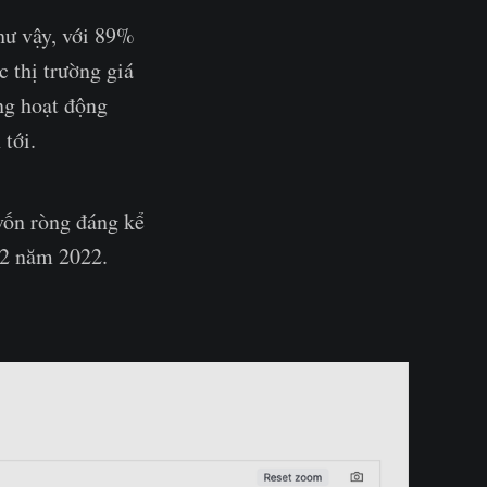
hư vậy, với 89%
 thị trường giá
ng hoạt động
 tới.
vốn ròng đáng kể
12 năm 2022.