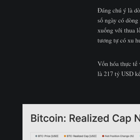
Đáng chú ý là dò
số ngày có dòng
xuống với thua l
tương tự có xu h
Vốn hóa thực tế 
là 217 tỷ USD k