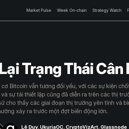
Market Pulse
Week On-chain
Strategy Watch
Lại Trạng Thái Cân
ơ Bitcoin vẫn tương đối yếu, với các sự kiện chốt 
à sự tái thiết lập cũng đã diễn ra trên các thị tr
sử cho thấy các giai đoạn thị trường yên tĩnh và b
hường xảy ra trước một đợt biến động lớn.
Lê Duy
,
UkuriaOC
,
CryptoVizArt
,
Glassnode