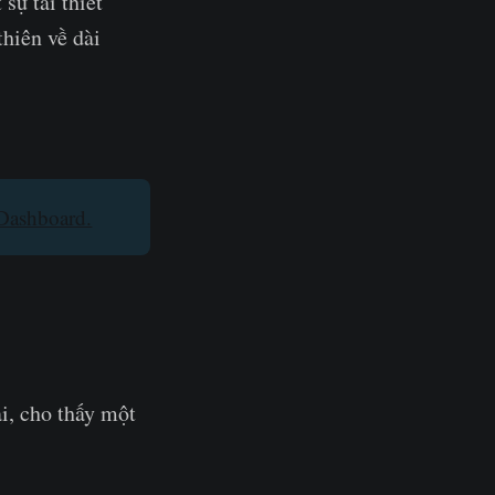
sự tái thiết
thiên về dài
Dashboard.
i, cho thấy một