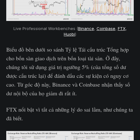
Live Professional Workbenches (
Binance
,
Coinbase
,
FTX
,
Huobi
)
Biểu đồ bên dưới so sánh Tỷ lệ Tái cấu trúc Tổng hợp
cho bốn sàn giao dịch trên bốn loại tài sản. Ở đây,
chúng tôi sử dụng giá trị ngưỡng 5% (của tổng số dư
được cấu trúc lại) để đánh dấu các sự kiện có nguy cơ
cao. Từ góc độ này, Binance và Coinbase nhận thấy số
dư nội bộ của họ giảm đi rất ít.
FTX nổi bật vì tất cả những lý do sai lầm, như chúng ta
đã biết.