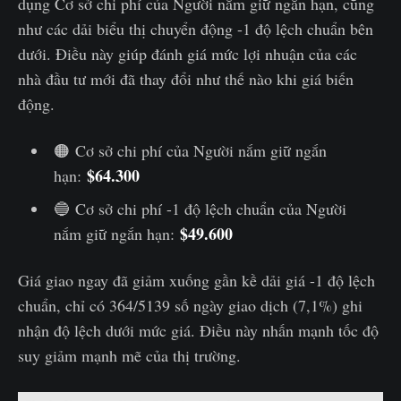
dụng Cơ sở chi phí của Người nắm giữ ngắn hạn, cũng
như các dải biểu thị chuyển động -1 độ lệch chuẩn bên
dưới. Điều này giúp đánh giá mức lợi nhuận của các
nhà đầu tư mới đã thay đổi như thế nào khi giá biến
động.
🟠 Cơ sở chi phí của Người nắm giữ ngắn
$64.300
hạn:
🔵 Cơ sở chi phí -1 độ lệch chuẩn của Người
$49.600
nắm giữ ngắn hạn:
Giá giao ngay đã giảm xuống gần kề dải giá -1 độ lệch
chuẩn, chỉ có 364/5139 số ngày giao dịch (7,1%) ghi
nhận độ lệch dưới mức giá. Điều này nhấn mạnh tốc độ
suy giảm mạnh mẽ của thị trường.