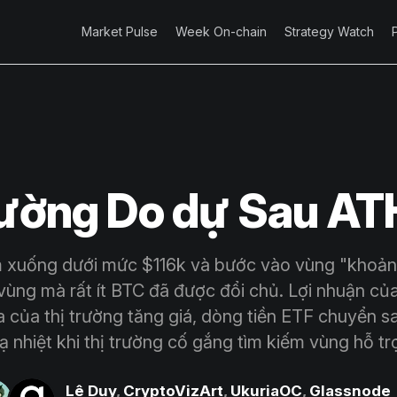
Market Pulse
Week On-chain
Strategy Watch
rường Do dự Sau AT
m xuống dưới mức $116k và bước vào vùng "khoản
 vùng mà rất ít BTC đã được đổi chủ. Lợi nhuận 
 của thị trường tăng giá, dòng tiền ETF chuyển s
 nhiệt khi thị trường cố gắng tìm kiếm vùng hỗ tr
Lê Duy
,
CryptoVizArt
,
UkuriaOC
,
Glassnode