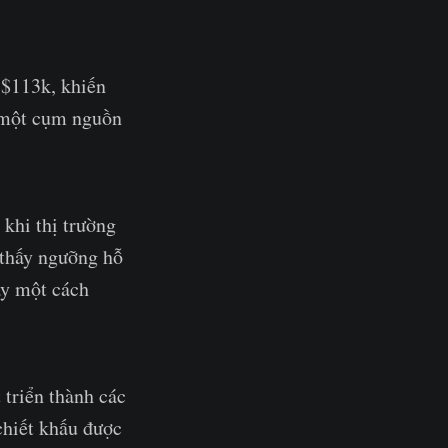
 $113k, khiến
h một cụm nguồn
khi thị trường
 thấy ngưỡng hỗ
ày một cách
 triển thành các
chiết khấu được