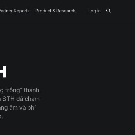
Partner Reports
Product & Research
Log In
H
g trống” thanh
của STH đã chạm
ang âm và phí
ợ.