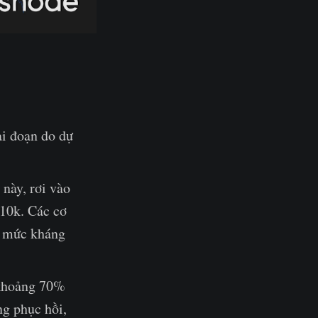
ai đoạn do dự
này, rơi vào
10k. Các cơ
ác mức kháng
 khoảng 70%
g phục hồi,