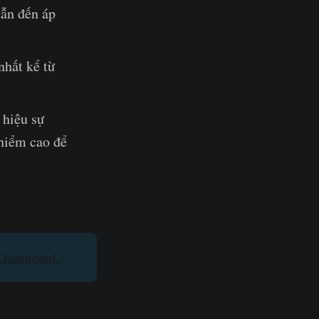
dẫn đến áp
hất kể từ
 hiệu sự
 hiểm cao để
Dashboard.