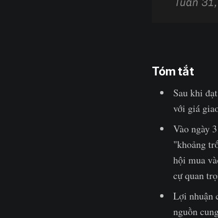
Tóm tắt
Sau khi đạt
với giá gi
Vào ngày 31
"khoảng tr
hội mua vào
cự quan trọ
Lợi nhuận 
nguồn cung