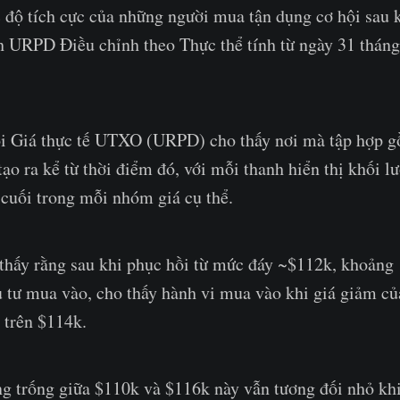
độ tích cực của những người mua tận dụng cơ hội sau k
h URPD Điều chỉnh theo Thực thể tính từ ngày 31 tháng
ối Giá thực tế UTXO (URPD) cho thấy nơi mà tập hợp
tạo ra kể từ thời điểm đó, với mỗi thanh hiển thị khối 
 cuối trong mỗi nhóm giá cụ thể.
 thấy rằng sau khi phục hồi từ mức đáy ~$112k, khoản
 tư mua vào, cho thấy hành vi mua vào khi giá giảm củ
i trên $114k.
g trống giữa $110k và $116k này vẫn tương đối nhỏ khi