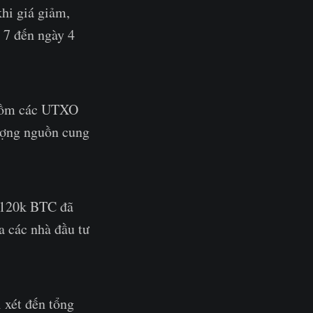
hi giá giảm,
 7 đến ngày 4
 gồm các UTXO
lượng nguồn cung
g 120k BTC đã
a các nhà đầu tư
 xét đến tổng