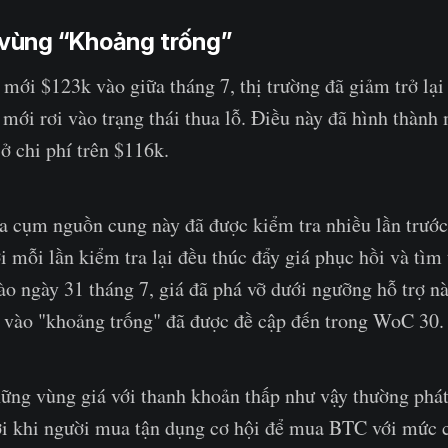
i vùng “Khoảng trống”
mới $123k vào giữa tháng 7, thị trường đã giảm trở lại
 mới rơi vào trạng thái thua lỗ. Điều này đã hình thàn
sở chi phí trên $116k.
a cụm nguồn cung này đã được kiểm tra nhiều lần trước 
i mỗi lần kiểm tra lại đều thúc đẩy giá phục hồi và tìm
vào ngày 31 tháng 7, giá đã phá vỡ dưới ngưỡng hỗ trợ n
 vào "khoảng trống" đã được đề cập đến trong WoC 30.
hững vùng giá với thanh khoản thấp như vậy thường phát
ới khi người mua tận dụng cơ hội để mua BTC với mức 