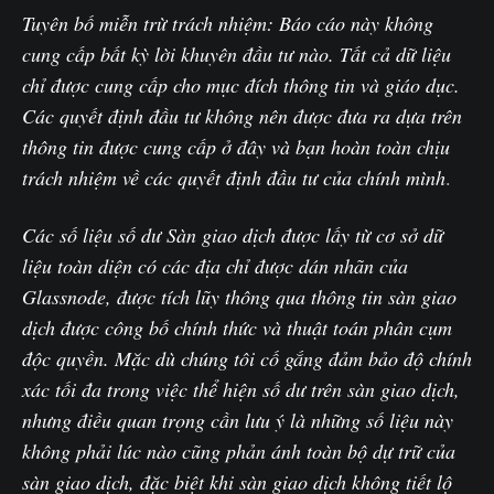
Tuyên bố miễn trừ trách nhiệm: Báo cáo này không
cung cấp bất kỳ lời khuyên đầu tư nào. Tất cả dữ liệu
chỉ được cung cấp cho mục đích thông tin và giáo dục.
Các quyết định đầu tư không nên được đưa ra dựa trên
thông tin được cung cấp ở đây và bạn hoàn toàn chịu
trách nhiệm về các quyết định đầu tư của chính mình
.‌
Các số liệu số dư Sàn giao dịch được lấy từ cơ sở dữ
liệu toàn diện có các địa chỉ được dán nhãn của
Glassnode, được tích lũy thông qua thông tin sàn giao
dịch được công bố chính thức và thuật toán phân cụm
độc quyền. Mặc dù chúng tôi cố gắng đảm bảo độ chính
xác tối đa trong việc thể hiện số dư trên sàn giao dịch,
nhưng điều quan trọng cần lưu ý là những số liệu này
không phải lúc nào cũng phản ánh toàn bộ dự trữ của
sàn giao dịch, đặc biệt khi sàn giao dịch không tiết lộ