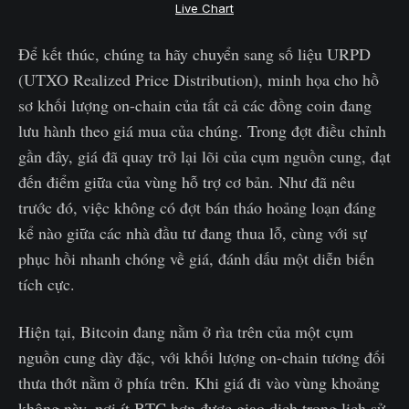
Live Chart
Để kết thúc, chúng ta hãy chuyển sang số liệu URPD
(UTXO Realized Price Distribution), minh họa cho hồ
sơ khối lượng on-chain của tất cả các đồng coin đang
lưu hành theo giá mua của chúng. Trong đợt điều chỉnh
gần đây, giá đã quay trở lại lõi của cụm nguồn cung, đạt
đến điểm giữa của vùng hỗ trợ cơ bản. Như đã nêu
trước đó, việc không có đợt bán tháo hoảng loạn đáng
kể nào giữa các nhà đầu tư đang thua lỗ, cùng với sự
phục hồi nhanh chóng về giá, đánh dấu một diễn biến
tích cực.
Hiện tại, Bitcoin đang nằm ở rìa trên của một cụm
nguồn cung dày đặc, với khối lượng on-chain tương đối
thưa thớt nằm ở phía trên. Khi giá đi vào vùng khoảng
không này, nơi ít BTC hơn được giao dịch trong lịch sử,