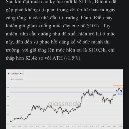
Sau khi đạt mức cao kỷ lục mới là $111k, Bitcoin đã
gặp phải kháng cự quan trọng với áp lực bán ra ngày
càng tăng từ các nhà đầu tư trưởng thành. Điều này
khiến giá giảm xuống mức đáy cục bộ $101k. Tuy
nhiên, nhu cầu dường như đã xuất hiện trở lại ở mức
này, dẫn đến sự phục hồi đáng kể về sức mạnh thị
trường, với giá tăng lên mức hiện tại là $110,3k, chỉ
thấp hơn $2,4k so với ATH (-1,5%).