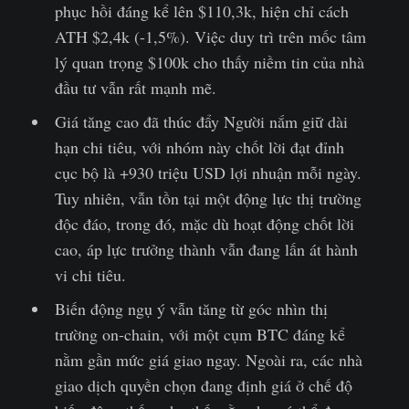
phục hồi đáng kể lên $110,3k, hiện chỉ cách
ATH $2,4k (-1,5%). Việc duy trì trên mốc tâm
lý quan trọng $100k cho thấy niềm tin của nhà
đầu tư vẫn rất mạnh mẽ.
Giá tăng cao đã thúc đẩy Người nắm giữ dài
hạn chi tiêu, với nhóm này chốt lời đạt đỉnh
cục bộ là +930 triệu USD lợi nhuận mỗi ngày.
Tuy nhiên, vẫn tồn tại một động lực thị trường
độc đáo, trong đó, mặc dù hoạt động chốt lời
cao, áp lực trưởng thành vẫn đang lấn át hành
vi chi tiêu.
Biến động ngụ ý vẫn tăng từ góc nhìn thị
trường on-chain, với một cụm BTC đáng kể
nằm gần mức giá giao ngay. Ngoài ra, các nhà
giao dịch quyền chọn đang định giá ở chế độ