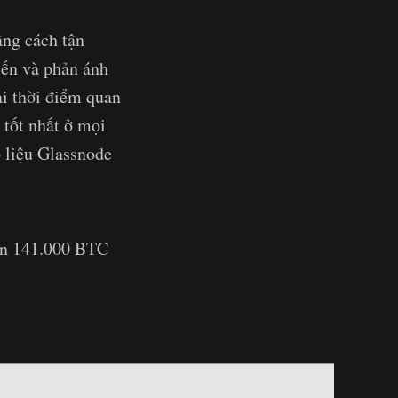
ằng cách tận
iến và phản ánh
ại thời điểm quan
 tốt nhất ở mọi
ố liệu Glassnode
hơn 141.000 BTC