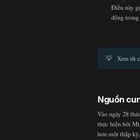
Điều này gợ
động trong 
💡
Xem tất c
Nguồn cun
Vào ngày 28 thán
thực hiện bởi Mt
hơn một thập kỷ,