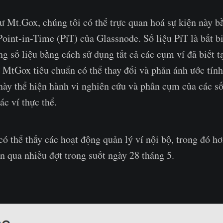
ư Mt.Gox, chúng tôi có thể trực quan hoá sự kiện này b
Point-in-Time (PiT) của Glassnode. Số liệu PiT là bất b
ng số liệu bằng cách sử dụng tất cả các cụm ví đã biết t
ư MtGox tiêu chuẩn có thể thay đổi và phản ánh ước tính
này thể hiện hành vi nghiên cứu và phân cụm của các s
ác ví thực thể.
có thể thấy các hoạt động quản lý ví nội bộ, trong đó 
n qua nhiều đợt trong suốt ngày 28 tháng 5.