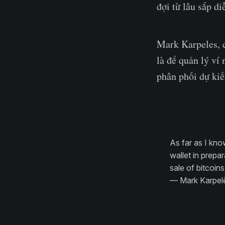
đợi từ lâu sắp di
Mark Karpeles, 
là để quản lý ví
phân phối dự kiế
As far as I kno
wallet in prepar
sale of bitcoin
— Mark Karpel