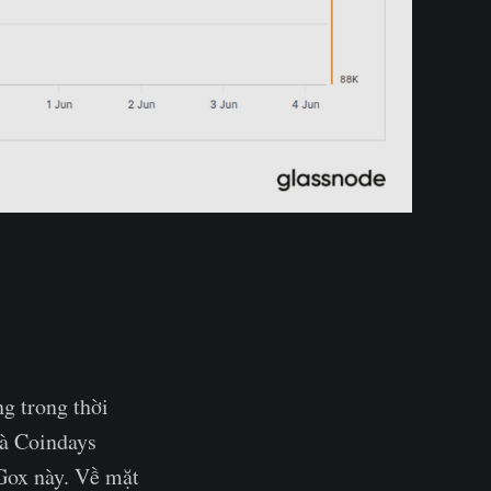
g trong thời
và Coindays
 Gox này. Về mặt