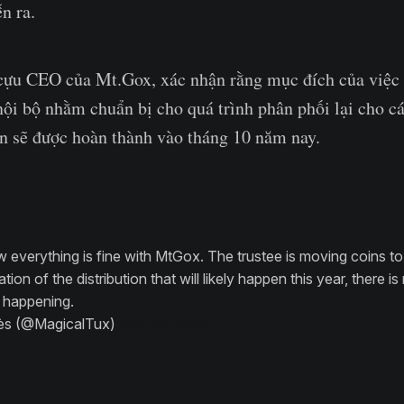
ễn ra.
cựu CEO của Mt.Gox, xác nhận rằng mục đích của việc 
 nội bộ nhằm chuẩn bị cho quá trình phân phối lại cho c
n sẽ được hoàn thành vào tháng 10 năm nay.
w everything is fine with MtGox. The trustee is moving coins to 
ation of the distribution that will likely happen this year, there i
s happening.
ès (@MagicalTux)
May 28, 2024