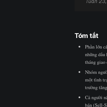
Tóm tắt
Phần lớn cá
những dấu h
tháng giao 
Nhóm người
một tình tr
trường tăn
Cả người nắ
bán (Sell-S