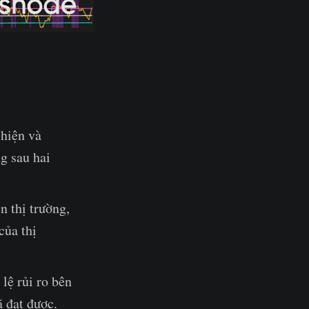
 hiện và
g sau hai
 thị trường,
của thị
 lệ rủi ro bên
ã đạt được.