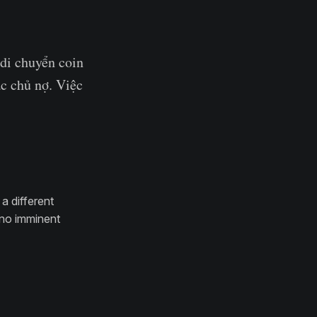
di chuyển coin
ác chủ nợ. Việc
a different
s no imminent