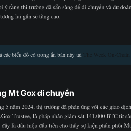
i ý rằng thị trường đã sẵn sàng để di chuyển và dự đoán
tương lai gần sẽ tăng cao.
ả các biểu đồ có trong ấn bản này tại
The Week On-Chain 
g Mt Gox di chuyển
g 5 năm 2024, thị trường đã phản ứng với các giao dịch
.Gox Trustee, là pháp nhân giám sát 141.000 BTC từ sà
 đây là dấu hiệu đầu tiên cho thấy sự kiện phân phối M