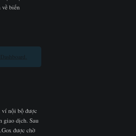
 về biến
Dashboard.
 ví nội bộ được
n giao dịch. Sau
t.Gox được chờ