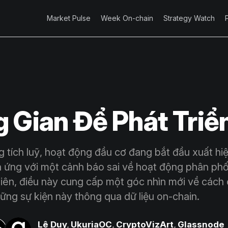
Market Pulse
Week On-chain
Strategy Watch
 Gian Để Phát Triể
 tích luỹ, hoạt động đầu cơ đang bắt đầu xuất hiện 
 ứng với một cảnh báo sai về hoạt động phân ph
iên, điều này cung cấp một góc nhìn mới về cách
ững sự kiện này thông qua dữ liệu on-chain.
Lê Duy
,
UkuriaOC
,
CryptoVizArt
,
Glassnode