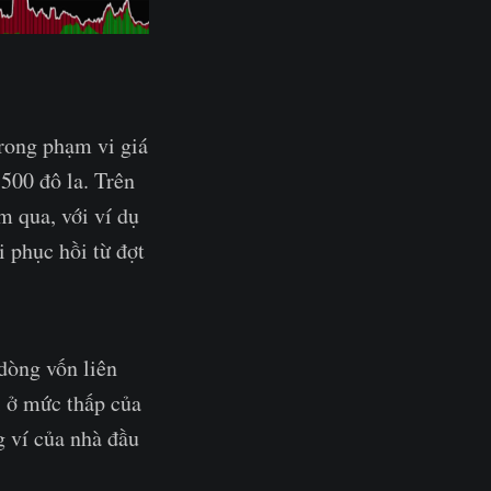
trong phạm vi giá
500 đô la. Trên
m qua, với ví dụ
 phục hồi từ đợt
 dòng vốn liên
ì ở mức thấp của
 ví của nhà đầu