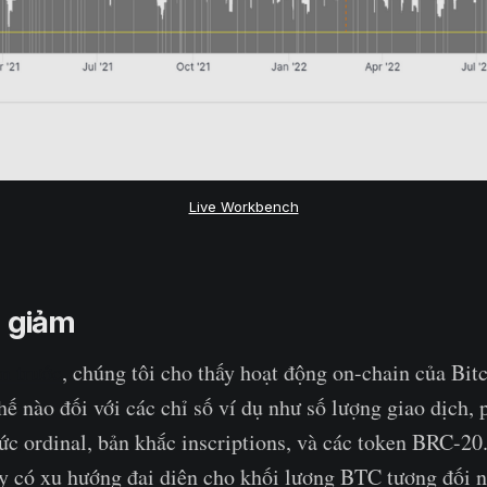
Live Workbench
g giảm
n trước
, chúng tôi cho thấy hoạt động on-chain của Bit
hế nào đối với các chỉ số ví dụ như số lượng giao dịch, 
ức ordinal, bản khắc inscriptions, và các token BRC-20.
ày có xu hướng đại diện cho khối lượng BTC tương đối n