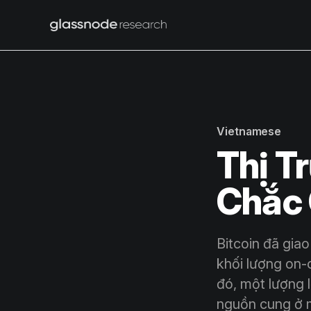
Vietnamese
Thị T
Chắc
Bitcoin đã giao
khối lượng on-
đó, một lượng 
nguồn cung ở m