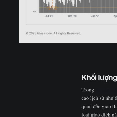
Khối lượn
Trong
ấn bản tuầ
cao lịch sử như t
quan đến giao th
loại giao dịch n