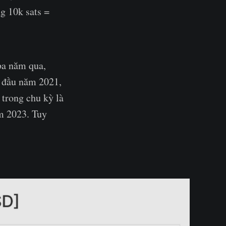
g 10k sats =
ba năm qua,
ừ đầu năm 2021,
 trong chu kỳ là
m 2023. Tuy