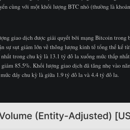
yển cùng với một khối lượng BTC nhỏ (thường là khoản
ợng giao dịch được giải quyết bởi mạng Bitcoin trong 
ận sự sụt giảm lớn về thông lượng kinh tế tổng thể kể t
nhất trong chu kỳ là 13.1 tỷ đô la xuống mức thấp nhất
c giảm 85.5%. Khối lượng giao dịch đã tăng nhẹ vào nă
mức đáy chu kỳ là giữa 1.9 tỷ đô la và 4.4 tỷ đô la.