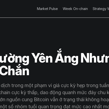
Market Pulse
Week On-chain
Strategy 
rường Yên Ắng Như
 Chắn
 dịch trong một phạm vi giá cực kỳ hẹp trong tuần
chain cực kỳ thấp, dao động quanh mức đáy chu k
lớn nguồn cung Bitcoin vẫn ở trạng thái không hoạ
ột số nhóm tuổi quan trọng đạt mức cao nhất mọi