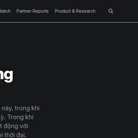
Watch
Partner Reports
Product & Research
ng
 này, trong khi
ỳ. Trong khi
t động với
 thời đại.