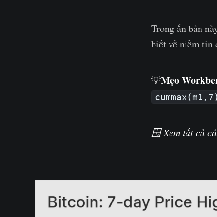
Trong ấn bản này
biết về niềm tin
Mẹo Workbe
💡
cummax(m1,7
🪟
Xem tất cả cá