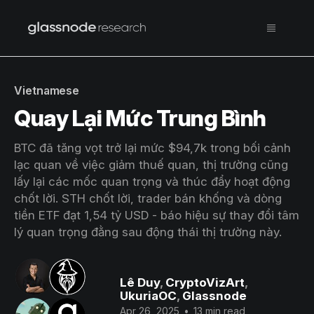
Vietnamese
Quay Lại Mức Trung Bình
BTC đã tăng vọt trở lại mức $94,7k trong bối cảnh
lạc quan về việc giảm thuế quan, thị trường cũng
lấy lại các mốc quan trọng và thúc đẩy hoạt động
chốt lời. STH chốt lời, trader bán khống và dòng
tiền ETF đạt 1,54 tỷ USD - báo hiệu sự thay đổi tâm
lý quan trọng đằng sau động thái thị trường này.
Lê Duy
,
CryptoVizArt
,
UkuriaOC
,
Glassnode
Apr 26, 2025
•
13 min read