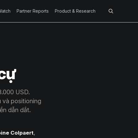
Watch
Partner Reports
Product & Research
 cự
8.000 USD.
 và positioning
ền dẫn dắt.
ine Colpaert
,