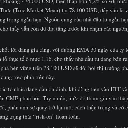
n khoảng ~74.000 USD, hiện thấp hơn 5,2% so với mức
 Thực (True Market Mean) tại 78.100 USD, đây vẫn là 
ọng trong ngắn hạn. Nguồn cung của nhà đầu tư ngắn hạn
 cho thấy vẫn còn dư địa tăng trước khi chạm các ngưỡn
chốt lời đang gia tăng, với đường EMA 30 ngày của tỷ l
lỗ thực tế ở mức 1,16, cho thấy nhà đầu tư đang bán ra 
phá bền vững trên 78.100 USD sẽ đòi hỏi thị trường ph
cung treo phía trên này.
 các tổ chức đang dần ổn định, khi dòng tiền vào ETF v
rên CME phục hồi. Tuy nhiên, mức độ tham gia vẫn thấp
đó, phản ánh sự quay trở lại một cách thận trọng và có c
ang trạng thái “risk-on” hoàn toàn.