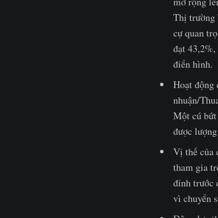
mở rộng lê
Thị trường
cự quan tr
đạt 43,2%,
điển hình.
Hoạt động 
nhuận/Thua 
Một cú bứt 
được lượng 
Vị thế của
tham gia t
đỉnh trước 
vì chuyển s