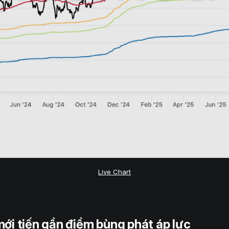
Live Chart
ới tiến gần điểm bùng phát áp lực