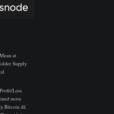
 Mean at
Holder Supply
cal
Profit/Loss
tained move
ly.Bitcoin đã