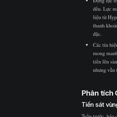
Động lực t
đều. Lực mu
liệu từ Hyp
thanh khoản
đặc.
Các tín hiệ
mong manh.
tiền lên sà
nhưng vẫn 
Phân tích
Tiến sát vùn
Tuần trước, báo