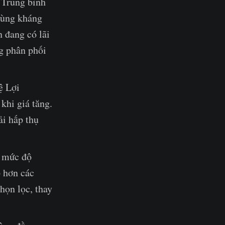
 Trung bình
vùng kháng
 đang có lãi
g phân phối
ệ Lợi
khi giá tăng.
ải hấp thụ
à mức độ
 hơn các
họn lọc, thay