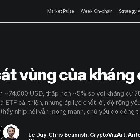
Market Pulse
Week On-chain
Strategy 
sát vùng của kháng
h ~74.000 USD, thấp hơn ~5% so với kháng cự 7
 ETF cải thiện, nhưng áp lực chốt lời, độ rộng yếu
 thấy nhịp hồi vẫn mong manh, chủ yếu do dòng ti
Lê Duy
,
Chris Beamish
,
CryptoVizArt
,
Anto