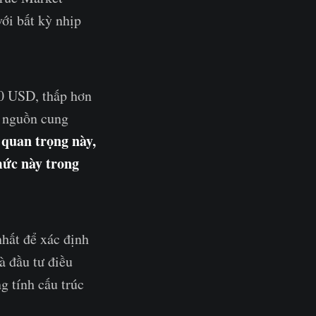
ới bất kỳ nhịp
00 USD, thấp hơn
 nguồn cung
 quan trọng này,
mức này trong
nhất để xác định
à đầu tư điều
g tính cấu trúc