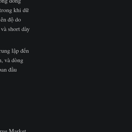
hông đồng
trong khi dữ
iên độ do
 và short dày
trung lập đến
n, và dòng
ban đầu
True Market