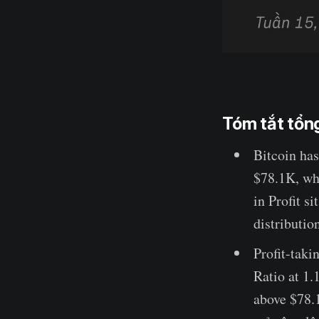
Tóm tắt tổn
Bitcoin ha
$78.1K, wh
in Profit s
distributio
Profit-taki
Ratio at 1.
above $78.1