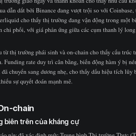
hị trường giao ngay và thanh khoản cho thấy nhu cầu k
a dẫn dắt bởi Binance đang vượt trội so với Coinbase, 
erliquid cho thấy thị trường đang vận động trong một b
 chi phối, với giá phản ứng giữa các cụm thanh lý long
u từ thị trường phái sinh và on-chain cho thấy cấu trúc 
 Funding rate duy trì cân bằng, biến động hàm ý bị né
n đã chuyển sang dương nhẹ, cho thấy dấu hiệu tích lũy 
thiếu sự quyết đoán mạnh mẽ.
 On-chain
g biên trên của kháng cự
 cáo này đã xác định mức Trung bình Thị trường Thực (