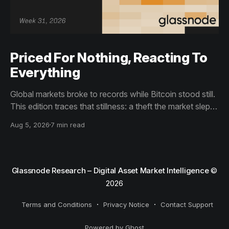
Priced For Nothing, Reacting To
Everything
Global markets broke to records while Bitcoin stood still.
This edition traces that stillness: a theft the market slept
through, bottom signals arriving through boredom rather
Aug 5, 2026
7 min read
than capitulation, and an options market priced for
nothing while sentiment reacts to everything.
Glassnode Research – Digital Asset Market Intelligence
©
2026
Terms and Conditions
Privacy Notice
Contact Support
Powered by Ghost