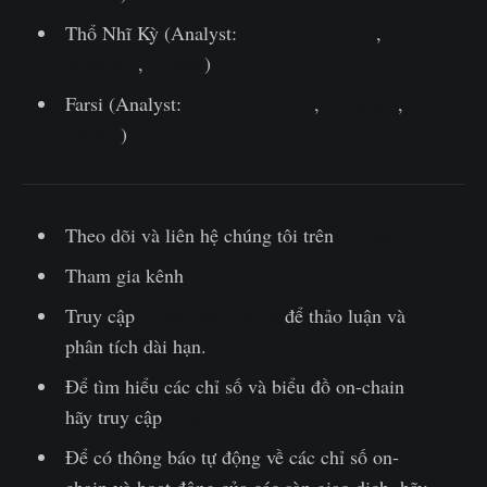
Thổ Nhĩ Kỳ (Analyst:
@wkriptoofficial
,
Telegram
,
Twitter
)
Farsi (Analyst:
@CryptoVizArt
,
Telegram
,
Twitter
)
Theo dõi và liên hệ chúng tôi trên
Twitter
Tham gia kênh
Telegram
Truy cập
Glassnode Forum
để thảo luận và
phân tích dài hạn.
Để tìm hiểu các chỉ số và biểu đồ on-chain
hãy truy cập
Glassnode Studio
Để có thông báo tự động về các chỉ số on-