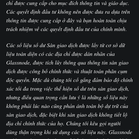
chỉ được cung cấp cho mục đích thông tin và giáo dục.
Các quyết định đầu tư không nên được đưa ra dựa trên
thông tin được cung cấp ở đây và bạn hoàn toàn chịu
trách nhiệm về các quyết định đầu tư của chính mình
.‌
Các số liệu số dư Sàn giao dịch được lấy từ cơ sở dữ
liệu toàn diện có các địa chỉ được dán nhãn của
Glassnode, được tích lũy thông qua thông tin sàn giao
dịch được công bố chính thức và thuật toán phân cụm
độc quyền. Mặc dù chúng tôi cố gắng đảm bảo độ chính
xác tối đa trong việc thể hiện số dư trên sàn giao dịch,
nhưng điều quan trọng cần lưu ý là những số liệu này
không phải lúc nào cũng phản ánh toàn bộ dự trữ của
sàn giao dịch, đặc biệt khi sàn giao dịch không tiết lộ
địa chỉ chính thức của họ. Chúng tôi kêu gọi người
dùng thận trọng khi sử dụng các số liệu này. Glassnode