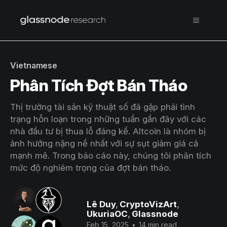
Vietnamese
Phân Tích Đợt Bán Tháo
Thị trường tài sản kỹ thuật số đã gặp phải tình
trạng hỗn loạn trong những tuần gần đây với các
nhà đầu tư bị thua lỗ đáng kể. Altcoin là nhóm bị
ảnh hưởng nặng nề nhất với sự sụt giảm giá cả
mạnh mẽ. Trong báo cáo này, chúng tôi phân tích
mức độ nghiêm trọng của đợt bán tháo.
Lê Duy
,
CryptoVizArt
,
UkuriaOC
,
Glassnode
Feb 15, 2025
•
14 min read