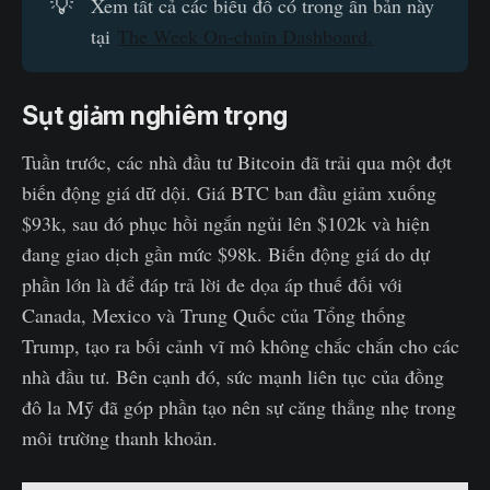
💡
Xem tất cả các biểu đồ có trong ấn bản này
tại
The Week On-chain Dashboard.
Sụt giảm nghiêm trọng
Tuần trước, các nhà đầu tư Bitcoin đã trải qua một đợt
biến động giá dữ dội. Giá BTC ban đầu giảm xuống
$93k, sau đó phục hồi ngắn ngủi lên $102k và hiện
đang giao dịch gần mức $98k. Biến động giá do dự
phần lớn là để đáp trả lời đe dọa áp thuế đối với
Canada, Mexico và Trung Quốc của Tổng thống
Trump, tạo ra bối cảnh vĩ mô không chắc chắn cho các
nhà đầu tư. Bên cạnh đó, sức mạnh liên tục của đồng
đô la Mỹ đã góp phần tạo nên sự căng thẳng nhẹ trong
môi trường thanh khoản.