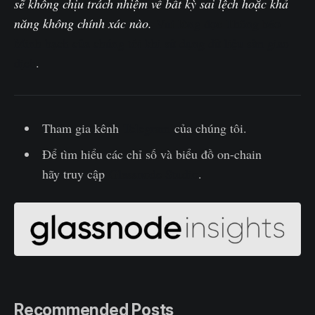
sẽ không chịu trách nhiệm về bất kỳ sai lệch hoặc khả
năng không chính xác nào.
Vui lòng đọc Thông báo
Minh bạch của chúng tôi khi sử dụng dữ liệu sàn giao
dịch
.
Tham gia kênh
Telegram
của chúng tôi.
Để tìm hiểu các chỉ số và biểu đồ on-chain
hãy truy cập
Glassnode Studio
.
Recommended Posts