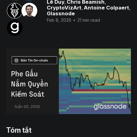
Lê Duy
,
Chris Beamish
,
CryptoVizArt
,
Antoine Colpaert
,
Glassnode
Feb 8, 2026
•
21 min read
Tóm tắt