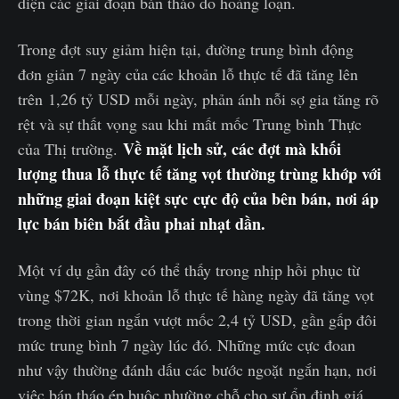
diện các giai đoạn bán tháo do hoảng loạn.
Trong đợt suy giảm hiện tại, đường trung bình động
đơn giản 7 ngày của các khoản lỗ thực tế đã tăng lên
trên 1,26 tỷ USD mỗi ngày, phản ánh nỗi sợ gia tăng rõ
rệt và sự thất vọng sau khi mất mốc Trung bình Thực
Về mặt lịch sử, các đợt mà khối
của Thị trường.
lượng thua lỗ thực tế tăng vọt thường trùng khớp với
những giai đoạn kiệt sực cực độ của bên bán, nơi áp
lực bán biên bắt đầu phai nhạt dần.
Một ví dụ gần đây có thể thấy trong nhịp hồi phục từ
vùng $72K, nơi khoản lỗ thực tế hàng ngày đã tăng vọt
trong thời gian ngắn vượt mốc 2,4 tỷ USD, gần gấp đôi
mức trung bình 7 ngày lúc đó. Những mức cực đoan
như vậy thường đánh dấu các bước ngoặt ngắn hạn, nơi
việc bán tháo ép buộc nhường chỗ cho sự ổn định giá