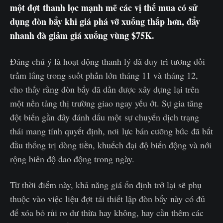
một đợt thanh lọc mạnh mẽ các vị thế mua có sử
dụng đòn bẩy khi giá phá vỡ xuống thấp hơn, đẩy
nhanh đà giảm giá xuống vùng $75K.
Đáng chú ý là hoạt động thanh lý đã duy trì tương đối
trầm lắng trong suốt phần lớn tháng 11 và tháng 12,
cho thấy rằng đòn bẩy đã dần được xây dựng lại trên
một nền tảng thị trường giao ngay yếu ớt. Sự gia tăng
đột biến gần đây đánh dấu một sự chuyển dịch trạng
thái mang tính quyết định, nơi lực bán cưỡng bức đã bắt
đầu thống trị dòng tiền, khuếch đại độ biến động và nới
rộng biên độ dao động trong ngày.
Từ thời điểm này, khả năng giá ổn định trở lại sẽ phụ
thuộc vào việc liệu đợt tái thiết lập đòn bẩy này có đủ
để xóa bỏ rủi ro dư thừa hay không, hay cần thêm các