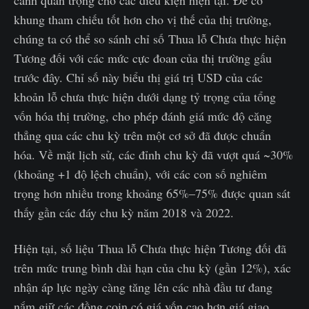
cảnh quan trọng cho các điều kiện hiện tại. Để có
khung tham chiếu tốt hơn cho vị thế của thị trường,
chúng ta có thể so sánh chỉ số Thua lỗ Chưa thực hiện
Tương đối với các mức cực đoan của thị trường gấu
trước đây. Chỉ số này biểu thị giá trị USD của các
khoản lỗ chưa thực hiện dưới dạng tỷ trọng của tổng
vốn hóa thị trường, cho phép đánh giá mức độ căng
thẳng qua các chu kỳ trên một cơ sở đã được chuẩn
hóa. Về mặt lịch sử, các đỉnh chu kỳ đã vượt quá ~30%
(khoảng +1 độ lệch chuẩn), với các con số nghiêm
trọng hơn nhiều trong khoảng 65%–75% được quan sát
thấy gần các đáy chu kỳ năm 2018 và 2022.
Hiện tại, số liệu Thua lỗ Chưa thực hiện Tương đối đã
trên mức trung bình dài hạn của chu kỳ (gần 12%), xác
nhận áp lực ngày càng tăng lên các nhà đầu tư đang
nắm giữ các đồng coin có giá vốn cao hơn giá giao