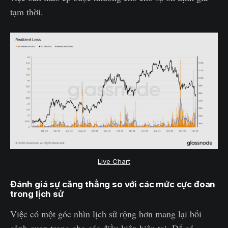
tạm thời.
Live Chart
Đánh giá sự căng thẳng so với các mức cực đoan
trong lịch sử
Việc có một góc nhìn lịch sử rộng hơn mang lại bối