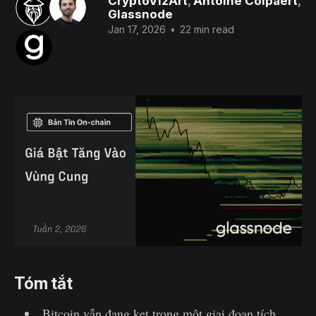
CryptoVizArt
,
Antoine Colpaert
,
Glassnode
Jan 17, 2026
•
22 min read
Tóm tắt
Bitcoin vẫn đang kẹt trong một giai đoạn tích