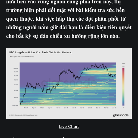
nữa tiến vào vùng nguồn cung phía trên này, thị
trường hiện phải đối mặt với bài kiểm tra sức bền
quen thuộc, khi việc hấp thụ các đợt phân phối từ
những người nắm giữ dài hạn là điều kiện tiên quyết
cho bất kỳ sự đảo chiều xu hướng rộng lớn nào.
Live Chart