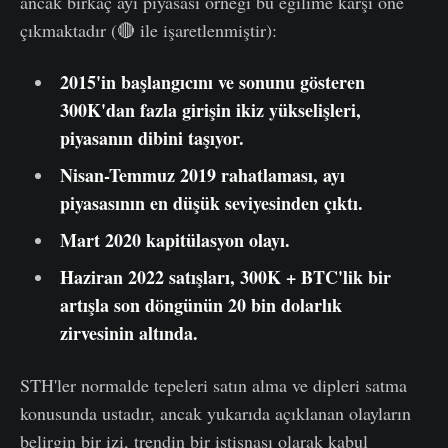
ancak birkaç ayı piyasası örneği bu eğilime karşı öne
çıkmaktadır (🔴 ile işaretlenmiştir):
2015'in başlangıcını ve sonunu
gösteren
300K'dan fazla girişin ikiz yükselişleri,
piyasanın dibini taşıyor.
Nisan-Temmuz 2019 rahatlaması, ayı
piyasasının en düşük seviyesinden çıktı.
Mart 2020 kapitülasyon olayı.
Haziran 2022 satışları, 300K + BTC'lik bir
artışla son döngünün 20 bin dolarlık
zirvesinin altında.
STH'ler normalde tepeleri satın alma ve dipleri satma
konusunda ustadır, ancak yukarıda açıklanan olayların
belirgin bir izi, trendin bir istisnası olarak kabul