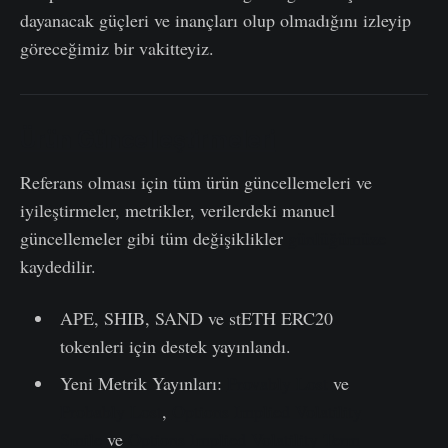
dayanacak güçleri ve inançları olup olmadığını izleyip
göreceğimiz bir vakitteyiz.
Ürün Güncelleştirmeleri
Referans olması için tüm ürün güncellemeleri ve
iyileştirmeler, metrikler, verilerdeki manuel
güncellemeler gibi tüm değişiklikler
günlüğümüze
kaydedilir.
APE, SHIB, SAND ve stETH ERC20
tokenleri için destek yayınlandı.
Yeni Metrik Yayınları:
Provably Lost
ve
Probably Lost
,
Options Implied Volatility
Smile
ve
Options Implied Volatility Term