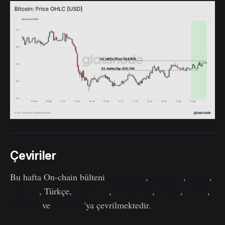
Çeviriler
Bu hafta On-chain bülteni
İspanyolca
,
İtalyanca
,
Çince
,
Japonca
, Türkçe,
Fransızca
,
Portekizce
,
Farsça
,
Lehçe
,
İbranice
ve
Yunanca
'ya çevrilmektedir.