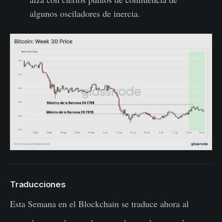
algunos osciladores de inercia.
Traducciones
Esta Semana en el Blockchain se traduce ahora al
Inglés
,
Italiano
,
Chino
,
Japonés
,
Turco
,
Francés
,