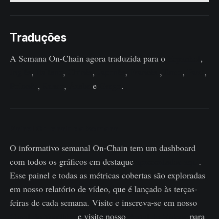
Traduções
A Semana On-Chain agora traduzida para o
Espanhol
,
Inglês
,
Italiano
,
Chinês
,
Japonês
,
Francês
,
Turco
,
Farsi
,
Polonês
,
Russo
,
Árabe
e
Grego
.
Painel On-chain da Semana
O informativo semanal On-Chain tem um dashboard
com todos os gráficos em destaque
apresentados aqui
.
Esse painel e todas as métricas cobertas são exploradas
em nosso relatório de vídeo, que é lançado às terças-
feiras de cada semana. Visite e inscreva-se em nosso
Canal do YouTube
e visite nosso
Portal de Vídeos
para