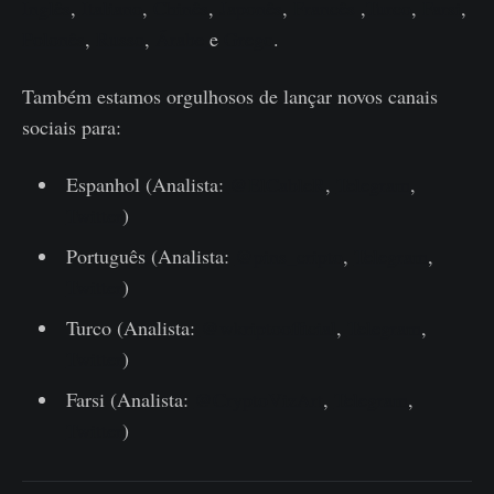
Inglês
,
Italiano
,
Chinês
,
Japonês
,
Francês
,
Turco
,
Farsi
,
Polonês
,
Russo
,
Árabe
e
Grego
.
Também estamos orgulhosos de lançar novos canais
sociais para:
Espanhol (Analista:
@ElCableR
,
Telegram
,
Twitter
)
Português (Analista:
@pins_cripto
,
Telegram
,
Twitter
)
Turco (Analista:
@wkriptoofficial
,
Telegram
,
Twitter
)
Farsi (Analista:
@CryptoVizArt
,
Telegram
,
Twitter
)