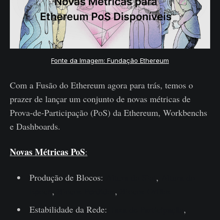
Fonte da Imagem: Fundação Ethereum
Com a Fusão do Ethereum agora para trás, temos o
prazer de lançar um conjunto de novas métricas de
Prova-de-Participação (PoS) da Ethereum, Workbenchs
e Dashboards.
N
ovas Métricas
PoS
:
Produção de Blocos:
Altura do Slot
,
Altura do
Epoch
,
Blocos Perdidos
,
Blocos Orfãos
Estabilidade da Rede:
Taxa de Participação
,