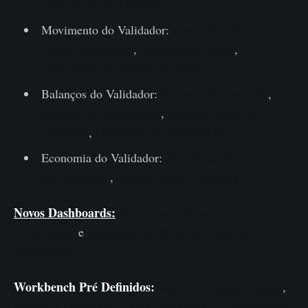
Quantidade de Atestados
Movimento do Validador:
Quantidade de
Saídas Voluntárias
,
Validadores Ativos
,
Quantidade de Eventos de Corte
Balanços do Validador:
Balanço Efetivo Total
,
Eficácia da Participação
,
Balanço Médio do
Validador
,
Depósitos de Participação
Economia do Validador:
ROI Anual Estimado
por Validator
,
Emissão Anual Estimada
N
ovos
Dashboards:
Consenso de Prova-de-
Participação
e
Dinâmica da Oferta de Prova-de-
Participação
Workbench Pr
é Definidos
:
Taxa de Inflação Líquida
,
Mudança Líquida de Oferta
,
Dinâmica de Oferta Após