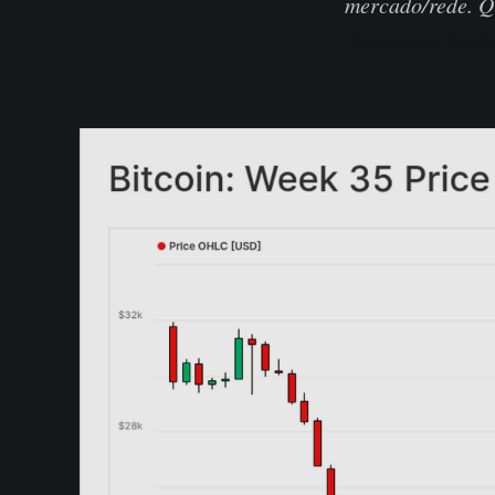
mercado/rede. Q
Glassnode Studi