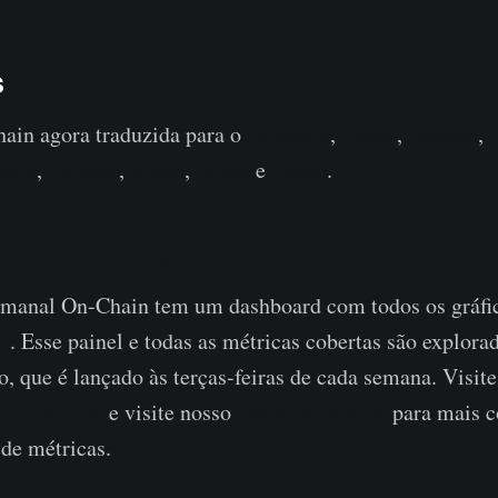
s
in agora traduzida para o
Espanhol
,
Inglês
,
Italiano
,
Farsi
,
Polonês
,
Russo
,
Árabe
e
Grego
.
hain da Semana
emanal On-Chain tem um dashboard com todos os gráfi
ui
. Esse painel e todas as métricas cobertas são explor
o, que é lançado às terças-feiras de cada semana. Visite
 do YouTube
e visite nosso
Portal de Vídeos
para mais c
 de métricas.