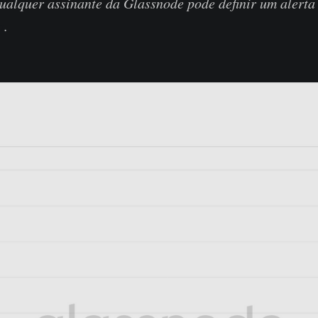
ualquer assinante da Glassnode pode definir um alerta
o
.