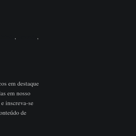
Chinês
,
Japonês
,
cos em destaque
adas em nosso
 e inscreva-se
onteúdo de