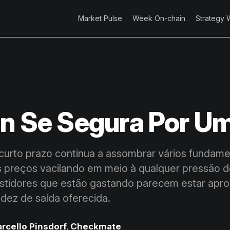
Market Pulse
Week On-chain
Strategy 
in Se Segura Por Um
curto prazo continua a assombrar vários fundam
s preços vacilando em meio à qualquer pressão d
estidores que estão gastando parecem estar apro
idez de saída oferecida.
rcello Pinsdorf
,
Checkmate