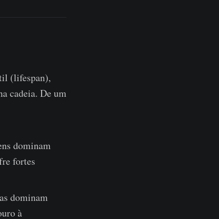
l (lifespan),
na cadeia. De um
vens dominam
re fortes
gas dominam
ouro à