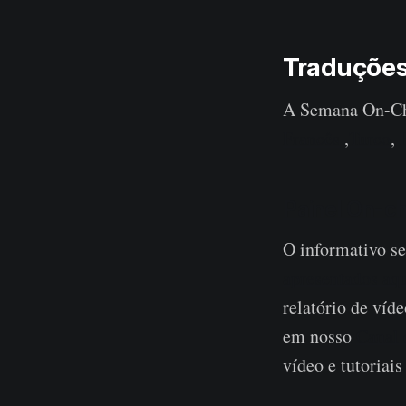
Traduçõe
A Semana On-Cha
Francês
,
Turco
,
Painel On-c
O informativo s
apresentados aq
relatório de víde
em nosso
Canal
vídeo e tutoriais