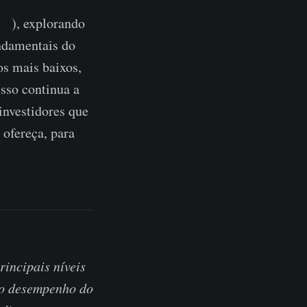
34
), explorando
ndamentais do
os mais baixos,
sso continua a
investidores que
 ofereça, para
rincipais níveis
no desempenho do