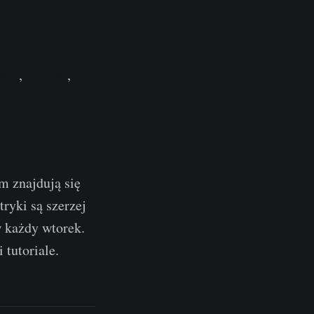
oski
,
chiński
,
m znajdują się
ryki są szerzej
w każdy wtorek.
 tutoriale.