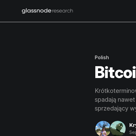
Polish
Bitco
Krótkoterminow
spadają nawet 
sprzedający wy
Kr
Se