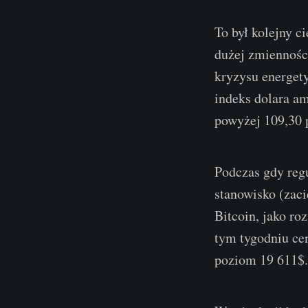
To był kolejny c
dużej zmiennośc
kryzysu energety
indeks dolara a
powyżej 109,30 
Podczas gdy reg
stanowisko (zacie
Bitcoin, jako ro
tym tygodniu ce
poziom 19 611$.