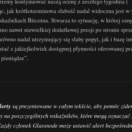
dziemy kontynuować naszą ocenę z zeszłego tygodnia (
n
jąc, jak krótkoterminowa słabość nadal widoczna jest w
kaźnikach Bitcoina. Stwarza to sytuację, w której cen
mo nawet niewielkiej dodatkowej presji po stronie sprz
arówno nadal utrzymujący się słaby popyt, jak i bazę i
stać z jakiejkolwiek dostępnej płynności oferowanej pr
 pieniądze”.
lerty
są prezentowane w całym tekście, aby pomóc zide
y na poszczególnych wskaźników, które mogą oznaczać
Każdy członek Glassnode może ustawić alert bezpośred