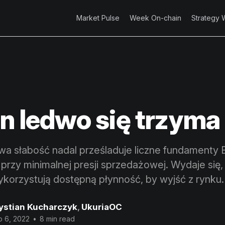
Market Pulse
Week On-chain
Strategy 
in ledwo się trzyma
a słabość nadal prześladuje liczne fundamenty B
przy minimalnej presji sprzedażowej. Wydaje się,
korzystują dostępną płynność, by wyjść z rynku.
ystian Kucharczyk
,
UkuriaOC
p 6, 2022
•
8 min read