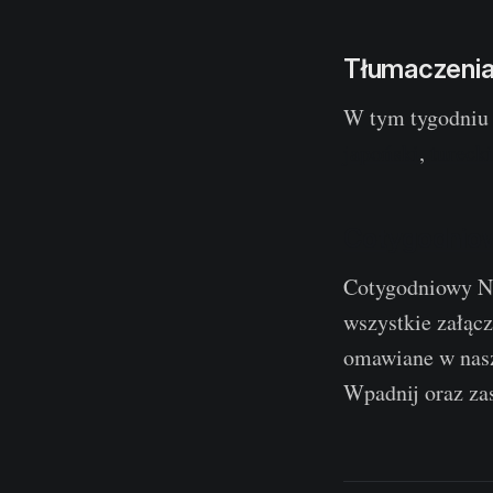
Tłumaczeni
W tym tygodniu 
japoński
,
turecki
Cotygodniow
Cotygodniowy Ne
wszystkie załąc
omawiane w nasz
Wpadnij oraz zas