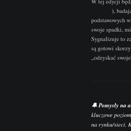
W tej edycji bę
tygodnia
), bada
podstawowych ws
swoje spadki, mi
Sygnalizuje to z
są gotowi skorzy
„odzyskać swoje
🔔 Pomysły na a
kluczowe poziom
na rynku/sieci. 