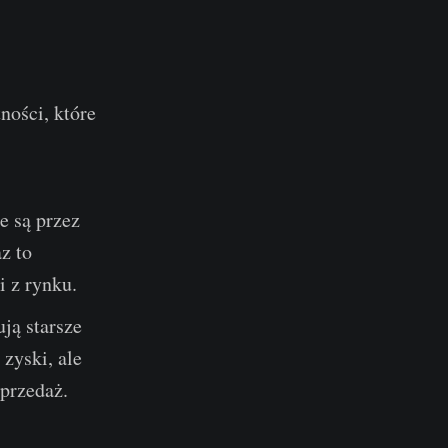
ności, które
:
e są przez
z to
i z rynku.
ją starsze
 zyski, ale
sprzedaż.