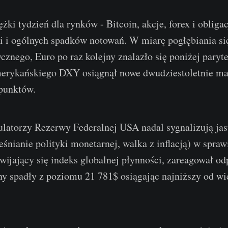
iężki tydzień dla rynków - Bitcoin, akcje, forex i oblig
i i ogólnych spadków notowań. W miarę pogłębiania si
cznego, Euro po raz kolejny znalazło się poniżej paryt
merykańskiego DXY osiągnął nowe dwudziestoletnie 
punktów.
ulatorzy Rezerwy Federalnej USA nadal sygnalizują jas
śnianie polityki monetarnej, walka z inflacją) w sprawie
zwijający się indeks globalnej płynności, zareagował 
ny spadły z poziomu 21 781$ osiągając najniższy od wi