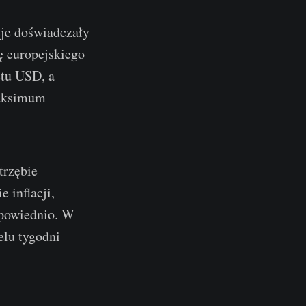
acje doświadczały
ę europejskiego
etu USD, a
maksimum
trzębie
 inflacji,
odpowiednio. W
elu tygodni