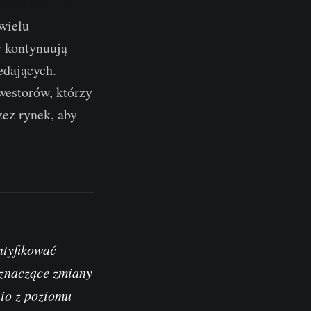
ewsletter z 34.
 wielu
y kontynuują
edających.
nwestorów, którzy
zez rynek, aby
ntyfikować
 znaczące zmiany
nio z poziomu