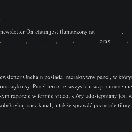
a
newsletter On-chain jest tłumaczony na
hiszpański
,
wł
,
francuski
,
portugalski
,
perski
,
hebrajski
oraz
grecki
.
y panel analizy Onchain
wsletter Onchain posiada interaktywny panel, w który
zone wykresy. Panel ten oraz wszystkie wspominane met
ym raporcie w formie video, który udostępniany jest 
ubskrybuj nasz kanał, a także sprawdź pozostałe filmy i